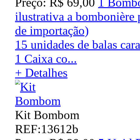
Preço: R$ 69,00
1 Bombo
ilustrativa a bombonière 
de importação)
15 unidades de balas car
1 Caixa co...
+ Detalhes
Kit Bombom
REF:13612b