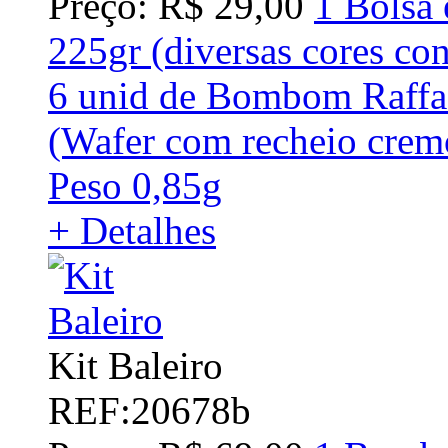
Preço: R$ 29,00
1 Bolsa 
225gr (diversas cores con
6 unid de Bombom Raffae
(Wafer com recheio cre
Peso 0,85g
+ Detalhes
Kit Baleiro
REF:20678b