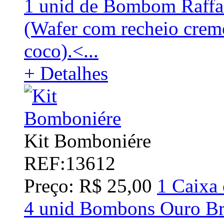
1 unid de Bombom Raffae
(Wafer com recheio crem
coco).<...
+ Detalhes
Kit Bomboniére
REF:13612
Preço: R$ 25,00
1 Caixa 
4 unid Bombons Ouro B