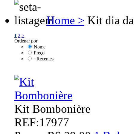
Home >
Kit dia da
1
2
>
Ordenar por:
Nome
Preço
+Recentes
Kit Bombonière
REF:17977