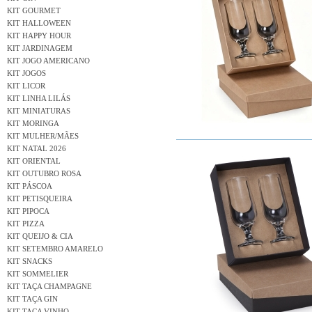
KIT GOURMET
KIT HALLOWEEN
KIT HAPPY HOUR
KIT JARDINAGEM
KIT JOGO AMERICANO
KIT JOGOS
KIT LICOR
KIT LINHA LILÁS
KIT MINIATURAS
KIT MORINGA
KIT MULHER/MÃES
KIT NATAL 2026
KIT ORIENTAL
KIT OUTUBRO ROSA
KIT PÁSCOA
KIT PETISQUEIRA
KIT PIPOCA
KIT PIZZA
KIT QUEIJO & CIA
KIT SETEMBRO AMARELO
KIT SNACKS
KIT SOMMELIER
KIT TAÇA CHAMPAGNE
KIT TAÇA GIN
KIT TAÇA VINHO