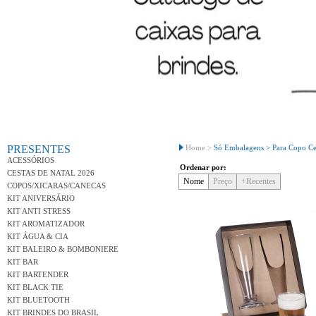
Conh
PRESENTES
Home >
Só Embalagens >
Para Copo Ce
ACESSÓRIOS
Ordenar por:
CESTAS DE NATAL 2026
Nome
Preço
+Recentes
COPOS/XICARAS/CANECAS
KIT ANIVERSÁRIO
KIT ANTI STRESS
KIT AROMATIZADOR
KIT ÁGUA & CIA
KIT BALEIRO & BOMBONIERE
KIT BAR
KIT BARTENDER
KIT BLACK TIE
KIT BLUETOOTH
KIT BRINDES DO BRASIL