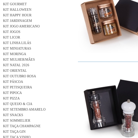
KIT GOURMET
KIT HALLOWEEN
KIT HAPPY HOUR
KIT JARDINAGEM
KIT JOGO AMERICANO
KIT JOGOS
KIT LICOR
KIT LINHA LILÁS
KIT MINIATURAS
KIT MORINGA
KIT MULHER/MÃES
KIT NATAL 2026
KIT ORIENTAL
KIT OUTUBRO ROSA
KIT PÁSCOA
KIT PETISQUEIRA
KIT PIPOCA
KIT PIZZA
KIT QUEIJO & CIA
KIT SETEMBRO AMARELO
KIT SNACKS
KIT SOMMELIER
KIT TAÇA CHAMPAGNE
KIT TAÇA GIN
KIT TAÇA VINHO