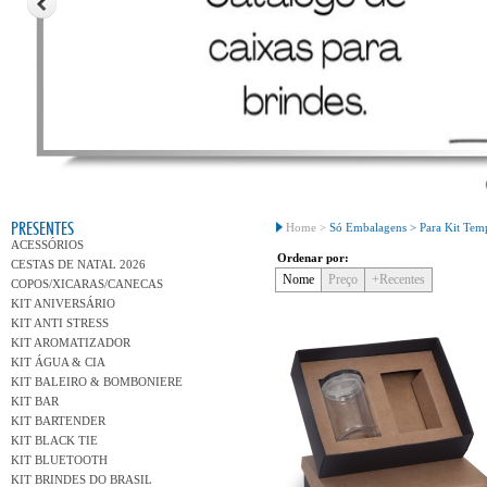
Conh
PRESENTES
Home >
Só Embalagens >
Para Kit Tem
ACESSÓRIOS
Ordenar por:
CESTAS DE NATAL 2026
Nome
Preço
+Recentes
COPOS/XICARAS/CANECAS
KIT ANIVERSÁRIO
KIT ANTI STRESS
KIT AROMATIZADOR
KIT ÁGUA & CIA
KIT BALEIRO & BOMBONIERE
KIT BAR
KIT BARTENDER
KIT BLACK TIE
KIT BLUETOOTH
KIT BRINDES DO BRASIL