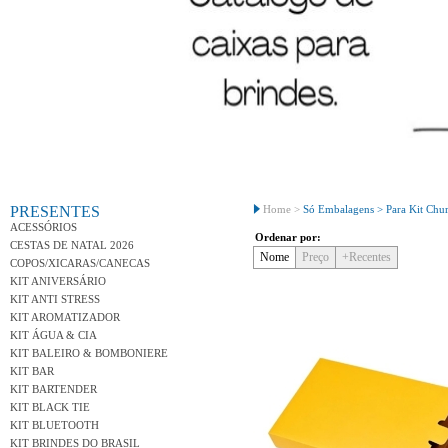
Conh
PRESENTES
Home >
Só Embalagens >
Para Kit Chu
ACESSÓRIOS
Ordenar por:
CESTAS DE NATAL 2026
Nome
Preço
+Recentes
COPOS/XICARAS/CANECAS
KIT ANIVERSÁRIO
KIT ANTI STRESS
KIT AROMATIZADOR
KIT ÁGUA & CIA
KIT BALEIRO & BOMBONIERE
KIT BAR
KIT BARTENDER
KIT BLACK TIE
KIT BLUETOOTH
KIT BRINDES DO BRASIL