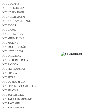
KIT GOURMET
KIT HALLOWEEN
KIT HAPPY HOUR
KIT JARDINAGEM
KIT JOGO AMERICANO
KIT JOGOS
KIT LICOR
KIT LINHA LILÁS
KIT MINIATURAS
KIT MORINGA
KIT MULHER/MÃES
KIT NATAL 2026
KIT ORIENTAL
KIT OUTUBRO ROSA
KIT PÁSCOA
KIT PETISQUEIRA
KIT PIPOCA
KIT PIZZA
KIT QUEIJO & CIA
KIT SETEMBRO AMARELO
KIT SNACKS
KIT SOMMELIER
KIT TAÇA CHAMPAGNE
KIT TAÇA GIN
KIT TAÇA VINHO