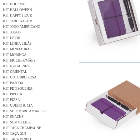
KIT GOURMET
KIT HALLOWEEN
KIT HAPPY HOUR
KIT JARDINAGEM
KIT JOGO AMERICANO
KIT JOGOS
KIT LICOR
KIT LINHA LILÁS
KIT MINIATURAS
KIT MORINGA
KIT MULHER/MÃES
KIT NATAL 2026
KIT ORIENTAL
KIT OUTUBRO ROSA
KIT PÁSCOA
KIT PETISQUEIRA
KIT PIPOCA
KIT PIZZA
KIT QUEIJO & CIA
KIT SETEMBRO AMARELO
KIT SNACKS
KIT SOMMELIER
KIT TAÇA CHAMPAGNE
KIT TAÇA GIN
KIT TAÇA VINHO