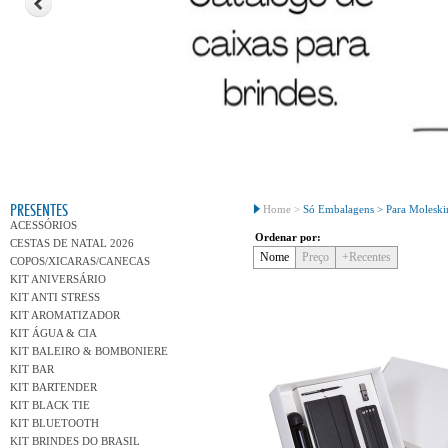
Conh
PRESENTES
Home >
Só Embalagens >
Para Moleski
ACESSÓRIOS
Ordenar por:
CESTAS DE NATAL 2026
Nome
Preço
+Recentes
COPOS/XICARAS/CANECAS
KIT ANIVERSÁRIO
KIT ANTI STRESS
KIT AROMATIZADOR
KIT ÁGUA & CIA
KIT BALEIRO & BOMBONIERE
KIT BAR
KIT BARTENDER
KIT BLACK TIE
KIT BLUETOOTH
KIT BRINDES DO BRASIL