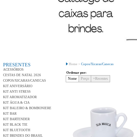
Conh
PRESENTES
Home >
Copos/Xicaras/Canecas
ACESSÓRIOS
Ordenar por:
CESTAS DE NATAL 2026
Nome
Preço
+Recentes
COPOS/XICARAS/CANECAS
KIT ANIVERSÁRIO
KIT ANTI STRESS
KIT AROMATIZADOR
KIT ÁGUA & CIA
KIT BALEIRO & BOMBONIERE
KIT BAR
KIT BARTENDER
KIT BLACK TIE
KIT BLUETOOTH
KIT BRINDES DO BRASIL