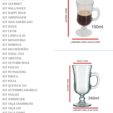
KIT GOURMET
KIT HALLOWEEN
KIT HAPPY HOUR
KIT JARDINAGEM
KIT JOGO AMERICANO
KIT JOGOS
KIT LICOR
KIT LINHA LILÁS
KIT MINIATURAS
KIT MORINGA
KIT MULHER/MÃES
KIT NATAL 2026
KIT ORIENTAL
KIT OUTUBRO ROSA
KIT PÁSCOA
KIT PETISQUEIRA
KIT PIPOCA
KIT PIZZA
KIT QUEIJO & CIA
KIT SETEMBRO AMARELO
KIT SNACKS
KIT SOMMELIER
KIT TAÇA CHAMPAGNE
KIT TAÇA GIN
KIT TAÇA VINHO