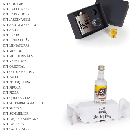
KIT GOURMET
KIT HALLOWEEN
KIT HAPPY HOUR
KIT JARDINAGEM
KIT JOGO AMERICANO
KIT JOGOS
KIT LICOR
KIT LINHA LILÁS
KIT MINIATURAS
KIT MORINGA
KIT MULHER/MÃES
KIT NATAL 2026
KIT ORIENTAL
KIT OUTUBRO ROSA
KIT PÁSCOA
KIT PETISQUEIRA
KIT PIPOCA
KIT PIZZA
KIT QUEIJO & CIA
KIT SETEMBRO AMARELO
KIT SNACKS
KIT SOMMELIER
KIT TAÇA CHAMPAGNE
KIT TAÇA GIN
KIT TAÇA VINHO