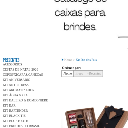
Conh
PRESENTES
Home >
Kit Dia dos Pais
ACESSÓRIOS
Ordenar por:
CESTAS DE NATAL 2026
Nome
Preço
+Recentes
COPOS/XICARAS/CANECAS
KIT ANIVERSÁRIO
KIT ANTI STRESS
KIT AROMATIZADOR
KIT ÁGUA & CIA
KIT BALEIRO & BOMBONIERE
KIT BAR
KIT BARTENDER
KIT BLACK TIE
KIT BLUETOOTH
KIT BRINDES DO BRASIL