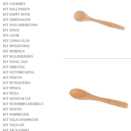
KIT GOURMET
KIT HALLOWEEN
KIT HAPPY HOUR
KIT JARDINAGEM
KIT JOGO AMERICANO
KIT JOGOS
KIT LICOR
KIT LINHA LILÁS
KIT MINIATURAS
KIT MORINGA
KIT MULHER/MÃES
KIT NATAL 2026
KIT ORIENTAL
KIT OUTUBRO ROSA
KIT PÁSCOA
KIT PETISQUEIRA
KIT PIPOCA
KIT PIZZA
KIT QUEIJO & CIA
KIT SETEMBRO AMARELO
KIT SNACKS
KIT SOMMELIER
KIT TAÇA CHAMPAGNE
KIT TAÇA GIN
KIT TAÇA VINHO