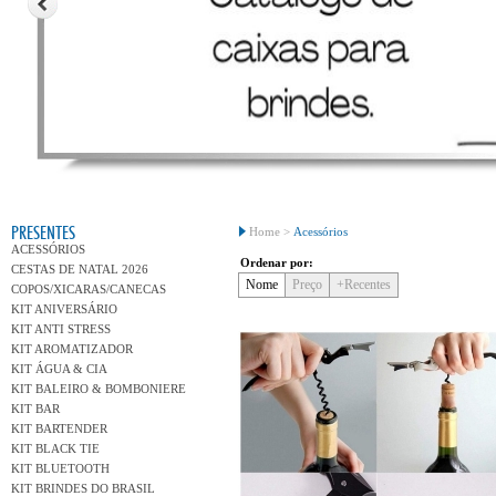
Conh
PRESENTES
Home >
Acessórios
ACESSÓRIOS
Ordenar por:
CESTAS DE NATAL 2026
Nome
Preço
+Recentes
COPOS/XICARAS/CANECAS
KIT ANIVERSÁRIO
KIT ANTI STRESS
KIT AROMATIZADOR
KIT ÁGUA & CIA
KIT BALEIRO & BOMBONIERE
KIT BAR
KIT BARTENDER
KIT BLACK TIE
KIT BLUETOOTH
KIT BRINDES DO BRASIL