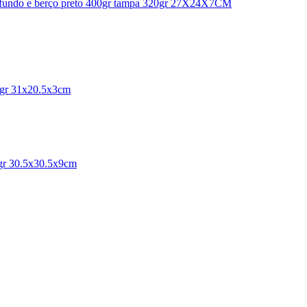
ão fundo e berço preto 400gr tampa 320gr 27X24X7CM
60gr 31x20.5x3cm
0gr 30.5x30.5x9cm