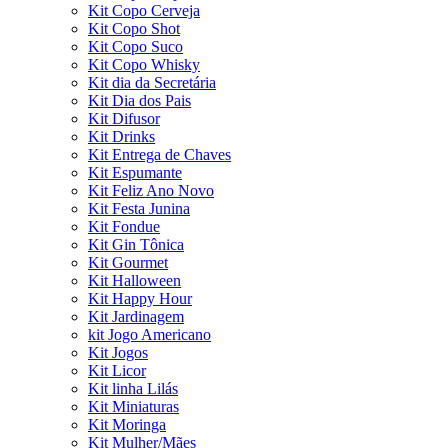
Kit Copo Cerveja
Kit Copo Shot
Kit Copo Suco
Kit Copo Whisky
Kit dia da Secretária
Kit Dia dos Pais
Kit Difusor
Kit Drinks
Kit Entrega de Chaves
Kit Espumante
Kit Feliz Ano Novo
Kit Festa Junina
Kit Fondue
Kit Gin Tônica
Kit Gourmet
Kit Halloween
Kit Happy Hour
Kit Jardinagem
kit Jogo Americano
Kit Jogos
Kit Licor
Kit linha Lilás
Kit Miniaturas
Kit Moringa
Kit Mulher/Mães