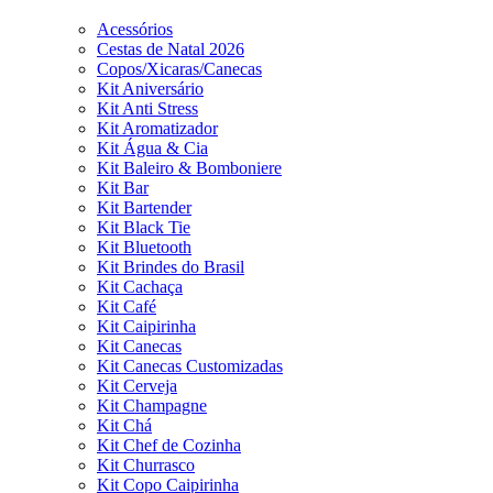
Acessórios
Cestas de Natal 2026
Copos/Xicaras/Canecas
Kit Aniversário
Kit Anti Stress
Kit Aromatizador
Kit Água & Cia
Kit Baleiro & Bomboniere
Kit Bar
Kit Bartender
Kit Black Tie
Kit Bluetooth
Kit Brindes do Brasil
Kit Cachaça
Kit Café
Kit Caipirinha
Kit Canecas
Kit Canecas Customizadas
Kit Cerveja
Kit Champagne
Kit Chá
Kit Chef de Cozinha
Kit Churrasco
Kit Copo Caipirinha