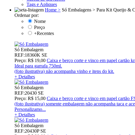
Tags e Apliques
Home >
Só Embalagens >
Para Kit Queijo & C
Ordenar por:
Nome
Preço
+Recentes
Só Embalagem
REF:18360K SE
Preço: R$ 19,00
Caixa e berço corte e vinco em papel cartão 
Ideal para garrafa 750ml.
(foto ilustrativa) não acompanha vinho e itens do kit.
+ Detalhes
Só Embalagem
REF:20430 SE
Preço: R$ 15,00
Caixa e berço corte e vinco em papel cartã
(foto ilustrativa) somente embalagem não acompanha taça e ace
Personalizamo...
+ Detalhes
Só Embalagem
REF:20430P SE