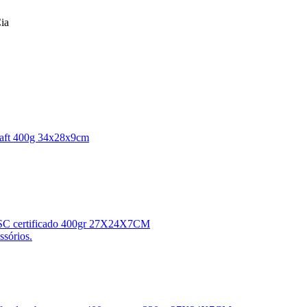
ia
kraft 400g 34x28x9cm
o FSC certificado 400gr 27X24X7CM
ssórios.