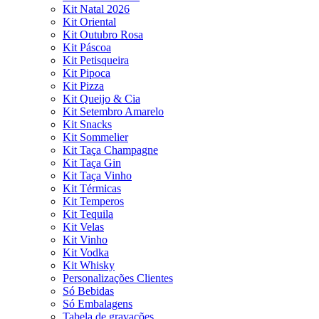
Kit Natal 2026
Kit Oriental
Kit Outubro Rosa
Kit Páscoa
Kit Petisqueira
Kit Pipoca
Kit Pizza
Kit Queijo & Cia
Kit Setembro Amarelo
Kit Snacks
Kit Sommelier
Kit Taça Champagne
Kit Taça Gin
Kit Taça Vinho
Kit Térmicas
Kit Temperos
Kit Tequila
Kit Velas
Kit Vinho
Kit Vodka
Kit Whisky
Personalizações Clientes
Só Bebidas
Só Embalagens
Tabela de gravações