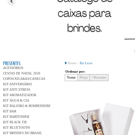
Conh
PRESENTES
Home >
Kit Licor
ACESSÓRIOS
Ordenar por:
CESTAS DE NATAL 2026
Nome
Preço
+Recentes
COPOS/XICARAS/CANECAS
KIT ANIVERSÁRIO
KIT ANTI STRESS
KIT AROMATIZADOR
KIT ÁGUA & CIA
KIT BALEIRO & BOMBONIERE
KIT BAR
KIT BARTENDER
KIT BLACK TIE
KIT BLUETOOTH
KIT BRINDES DO BRASIL