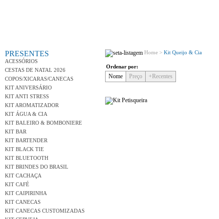
Conh
PRESENTES
Home >
Kit Queijo & Cia
ACESSÓRIOS
Ordenar por:
CESTAS DE NATAL 2026
Nome
Preço
+Recentes
COPOS/XICARAS/CANECAS
KIT ANIVERSÁRIO
KIT ANTI STRESS
KIT AROMATIZADOR
KIT ÁGUA & CIA
KIT BALEIRO & BOMBONIERE
KIT BAR
KIT BARTENDER
KIT BLACK TIE
KIT BLUETOOTH
Variedad
KIT BRINDES DO BRASIL
KIT CACHAÇA
KIT CAFÉ
KIT CAIPIRINHA
KIT CANECAS
KIT CANECAS CUSTOMIZADAS