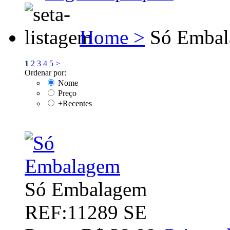
Home >
Só Embal
1
2
3
4
5
>
Ordenar por:
Nome
Preço
+Recentes
Só Embalagem
REF:11289 SE