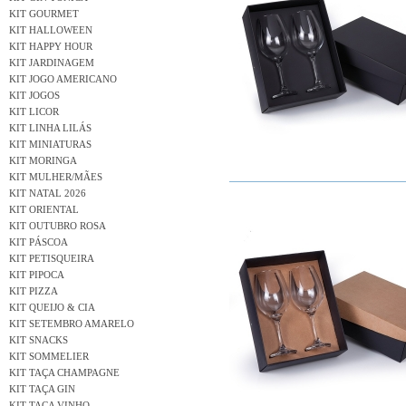
KIT GOURMET
KIT HALLOWEEN
KIT HAPPY HOUR
KIT JARDINAGEM
KIT JOGO AMERICANO
KIT JOGOS
KIT LICOR
KIT LINHA LILÁS
KIT MINIATURAS
KIT MORINGA
KIT MULHER/MÃES
KIT NATAL 2026
KIT ORIENTAL
KIT OUTUBRO ROSA
KIT PÁSCOA
KIT PETISQUEIRA
KIT PIPOCA
KIT PIZZA
KIT QUEIJO & CIA
KIT SETEMBRO AMARELO
KIT SNACKS
KIT SOMMELIER
KIT TAÇA CHAMPAGNE
KIT TAÇA GIN
KIT TAÇA VINHO