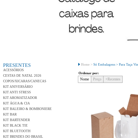
Conh
PRESENTES
Home >
Só Embalagens >
Para Taça Vi
ACESSÓRIOS
Ordenar por:
CESTAS DE NATAL 2026
Nome
Preço
+Recentes
COPOS/XICARAS/CANECAS
KIT ANIVERSÁRIO
KIT ANTI STRESS
KIT AROMATIZADOR
KIT ÁGUA & CIA
KIT BALEIRO & BOMBONIERE
KIT BAR
KIT BARTENDER
KIT BLACK TIE
KIT BLUETOOTH
KIT BRINDES DO BRASIL