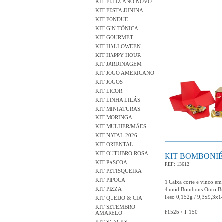
KIT FELIZ ANO NOVO
KIT FESTA JUNINA
KIT FONDUE
KIT GIN TÔNICA
KIT GOURMET
KIT HALLOWEEN
KIT HAPPY HOUR
KIT JARDINAGEM
KIT JOGO AMERICANO
KIT JOGOS
KIT LICOR
KIT LINHA LILÁS
KIT MINIATURAS
KIT MORINGA
KIT MULHER/MÃES
KIT NATAL 2026
KIT ORIENTAL
KIT OUTUBRO ROSA
KIT BOMBONI
KIT PÁSCOA
REF: 13612
KIT PETISQUEIRA
KIT PIPOCA
1 Caixa corte e vinco em
KIT PIZZA
4 unid Bombons Ouro B
Peso 0,152g / 9,3x9,3x
KIT QUEIJO & CIA
KIT SETEMBRO
F152b / T 150
AMARELO
KIT SNACKS