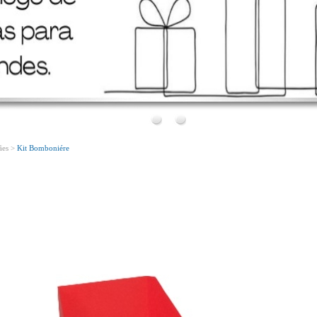
Bem Vindo!
Conheça o nosso novo site!
ães >
Kit Bomboniére