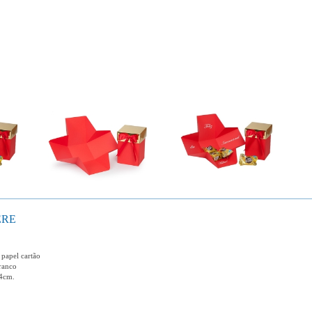
ÉRE
 papel cartão
ranco
14cm.