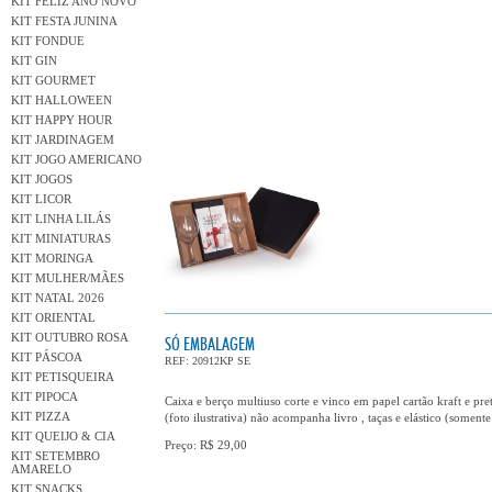
KIT FELIZ ANO NOVO
KIT FESTA JUNINA
KIT FONDUE
KIT GIN
KIT GOURMET
KIT HALLOWEEN
KIT HAPPY HOUR
KIT JARDINAGEM
KIT JOGO AMERICANO
KIT JOGOS
KIT LICOR
KIT LINHA LILÁS
KIT MINIATURAS
KIT MORINGA
KIT MULHER/MÃES
KIT NATAL 2026
KIT ORIENTAL
KIT OUTUBRO ROSA
SÓ EMBALAGEM
KIT PÁSCOA
REF: 20912KP SE
KIT PETISQUEIRA
KIT PIPOCA
Caixa e berço multiuso corte e vinco em papel cartão kraft e 
KIT PIZZA
(foto ilustrativa) não acompanha livro , taças e elástico (somente
KIT QUEIJO & CIA
Preço: R$ 29,00
KIT SETEMBRO
AMARELO
KIT SNACKS