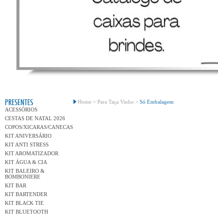
Conh
PRESENTES
Home >
Para Taça Vinho >
Só Embalagem
ACESSÓRIOS
CESTAS DE NATAL 2026
COPOS/XICARAS/CANECAS
KIT ANIVERSÁRIO
KIT ANTI STRESS
KIT AROMATIZADOR
KIT ÁGUA & CIA
KIT BALEIRO &
BOMBONIERE
KIT BAR
KIT BARTENDER
KIT BLACK TIE
KIT BLUETOOTH