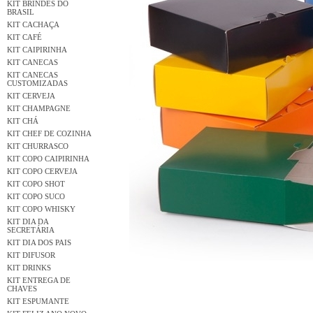
KIT BRINDES DO
BRASIL
KIT CACHAÇA
KIT CAFÉ
KIT CAIPIRINHA
KIT CANECAS
KIT CANECAS
CUSTOMIZADAS
KIT CERVEJA
KIT CHAMPAGNE
KIT CHÁ
KIT CHEF DE COZINHA
KIT CHURRASCO
KIT COPO CAIPIRINHA
KIT COPO CERVEJA
KIT COPO SHOT
KIT COPO SUCO
KIT COPO WHISKY
KIT DIA DA
SECRETÁRIA
KIT DIA DOS PAIS
KIT DIFUSOR
KIT DRINKS
KIT ENTREGA DE
CHAVES
KIT ESPUMANTE