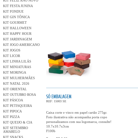
KIT FELIZ ANO NOVO
KIT FESTA JUNINA
KIT FONDUE
KIT GIN TÔNICA
KIT GOURMET
KIT HALLOWEEN
KIT HAPPY HOUR
KIT JARDINAGEM
KIT JOGO AMERICANO
KIT JOGOS
KIT LICOR
KIT LINHA LILÁS
KIT MINIATURAS
KIT MORINGA
KIT MULHER/MÃES
KIT NATAL 2026
KIT ORIENTAL
KIT OUTUBRO ROSA
SÓ EMBALAGEM
KIT PÁSCOA
REF: 15003 SE
KIT PETISQUEIRA
KIT PIPOCA
Caixa corte e vinco em papel cartão 275gr.
KIT PIZZA
Foto ilustrativa não acompanha porta copo
personalizamos com sua logomarca, consulte!
KIT QUEIJO & CIA
10.7x10.7x3cm
KIT SETEMBRO
F100b
AMARELO
KIT SNACKS