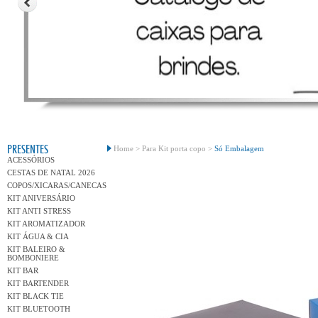
Conh
PRESENTES
Home >
Para Kit porta copo >
Só Embalagem
ACESSÓRIOS
CESTAS DE NATAL 2026
COPOS/XICARAS/CANECAS
KIT ANIVERSÁRIO
KIT ANTI STRESS
KIT AROMATIZADOR
KIT ÁGUA & CIA
KIT BALEIRO &
BOMBONIERE
KIT BAR
KIT BARTENDER
KIT BLACK TIE
KIT BLUETOOTH