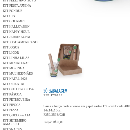
KIT FELIZ ANO NOVO
KIT FESTA JUNINA
KIT FONDUE
KIT GIN
KIT GOURMET
KIT HALLOWEEN
KIT HAPPY HOUR
KIT JARDINAGEM
KIT JOGO AMERICANO
KIT JOGOS
KIT LICOR
KIT LINHA LILÁS
KIT MINIATURAS
KIT MORINGA
KIT MULHER/MÃES
KIT NATAL 2026
KIT ORIENTAL
KIT OUTUBRO ROSA
SÓ EMBALAGEM
KIT PÁSCOA
REF: 17088 SE
KIT PETISQUEIRA
KIT PIPOCA
Caixa e berço corte e vinco em papel cartão FSC certificado 400
KIT PIZZA
14x14x10cm
F259/259B/02B
KIT QUEIJO & CIA
KIT SETEMBRO
Preço: R$ 5,00
AMARELO
KIT SNACKS