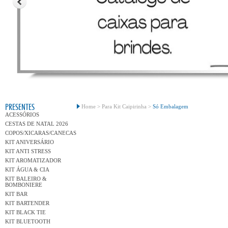
Conh
PRESENTES
Home >
Para Kit Caipirinha >
Só Embalagem
ACESSÓRIOS
CESTAS DE NATAL 2026
COPOS/XICARAS/CANECAS
KIT ANIVERSÁRIO
KIT ANTI STRESS
KIT AROMATIZADOR
KIT ÁGUA & CIA
KIT BALEIRO &
BOMBONIERE
KIT BAR
KIT BARTENDER
KIT BLACK TIE
KIT BLUETOOTH