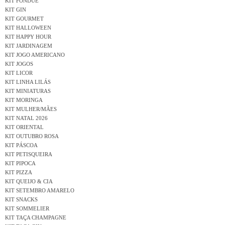
KIT FONDUE
KIT GIN
KIT GOURMET
KIT HALLOWEEN
KIT HAPPY HOUR
KIT JARDINAGEM
KIT JOGO AMERICANO
KIT JOGOS
KIT LICOR
KIT LINHA LILÁS
KIT MINIATURAS
KIT MORINGA
KIT MULHER/MÃES
KIT NATAL 2026
KIT ORIENTAL
KIT OUTUBRO ROSA
KIT PÁSCOA
KIT PETISQUEIRA
KIT PIPOCA
KIT PIZZA
KIT QUEIJO & CIA
KIT SETEMBRO AMARELO
KIT SNACKS
KIT SOMMELIER
KIT TAÇA CHAMPAGNE