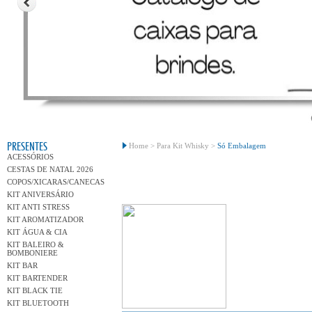
Conh
PRESENTES
Home >
Para Kit Whisky >
Só Embalagem
ACESSÓRIOS
CESTAS DE NATAL 2026
COPOS/XICARAS/CANECAS
KIT ANIVERSÁRIO
KIT ANTI STRESS
KIT AROMATIZADOR
KIT ÁGUA & CIA
KIT BALEIRO &
BOMBONIERE
KIT BAR
KIT BARTENDER
KIT BLACK TIE
KIT BLUETOOTH