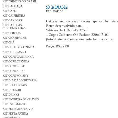
KIT BRINDES DO BRASIL
KIT CACHAÇA
SÓ EMBALAGEM
KIT CAFÉ
REF: 30043 SE
KIT CAIPIRINHA
KIT CANECAS
Caixa e berço corte e vinco em papel cartão preto
KIT CANECAS
Berço desenvolvido para ;
CUSTOMIZADAS
Whiskey Jack Daniel´s 375ml
KIT CERVEJA
1 Copos Caldereta Old Fashion 220ml 7101
KIT CHAMPAGNE
(foto ilustrativa) não acompanha bebida e copo
KIT CHÁ
Preço: R$ 29,00
KIT CHEF DE COZINHA
KIT CHURRASCO
KIT COPO CAIPIRINHA
KIT COPO CERVEJA
KIT COPO SHOT
KIT COPO SUCO
KIT COPO WHISKY
KIT DIA DA SECRETÁRIA
KIT DIA DOS PAIS
KIT DIFUSOR
KIT DRINKS
KIT ENTREGA DE CHAVES
KIT ESPUMANTE
KIT FELIZ ANO NOVO
KIT FESTA JUNINA