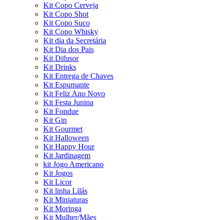
Kit Copo Cerveja
Kit Copo Shot
Kit Copo Suco
Kit Copo Whisky
Kit dia da Secretária
Kit Dia dos Pais
Kit Difusor
Kit Drinks
Kit Entrega de Chaves
Kit Espumante
Kit Feliz Ano Novo
Kit Festa Junina
Kit Fondue
Kit Gin
Kit Gourmet
Kit Halloween
Kit Happy Hour
Kit Jardinagem
kit Jogo Americano
Kit Jogos
Kit Licor
Kit linha Lilás
Kit Miniaturas
Kit Moringa
Kit Mulher/Mães