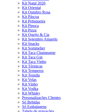
Kit Natal 2026
Kit Oriental
Kit Outubro Rosa
Kit Páscoa
Kit Petisqueira
Kit Pipoca
Kit Pizza
Kit Queijo & Cia
Kit Setembro Amarelo
Kit Snacks
Kit Sommelier
Kit Taça Champagne
Kit Taça Gin
Kit Taça Vinho
Kit Térmicas
Kit Temperos
Kit Tequila
Kit Velas
Kit Vinho
Kit Vodka
Kit Whisky
Personalizações Clientes
Só Bebidas
Só Embalagens
Tabela de gravações