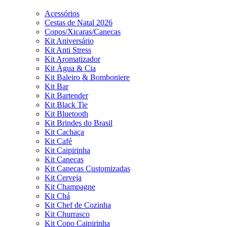
Acessórios
Cestas de Natal 2026
Copos/Xicaras/Canecas
Kit Aniversário
Kit Anti Stress
Kit Aromatizador
Kit Água & Cia
Kit Baleiro & Bomboniere
Kit Bar
Kit Bartender
Kit Black Tie
Kit Bluetooth
Kit Brindes do Brasil
Kit Cachaça
Kit Café
Kit Caipirinha
Kit Canecas
Kit Canecas Customizadas
Kit Cerveja
Kit Champagne
Kit Chá
Kit Chef de Cozinha
Kit Churrasco
Kit Copo Caipirinha