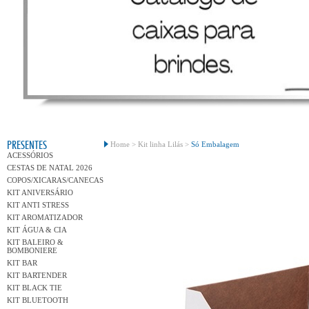
Conh
PRESENTES
Home >
Kit linha Lilás >
Só Embalagem
ACESSÓRIOS
CESTAS DE NATAL 2026
COPOS/XICARAS/CANECAS
KIT ANIVERSÁRIO
KIT ANTI STRESS
KIT AROMATIZADOR
KIT ÁGUA & CIA
KIT BALEIRO &
BOMBONIERE
KIT BAR
KIT BARTENDER
KIT BLACK TIE
KIT BLUETOOTH