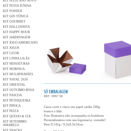
KIT FELIZ ANO NOVO
KIT FESTA JUNINA
KIT FONDUE
KIT GIN TÔNICA
KIT GOURMET
KIT HALLOWEEN
KIT HAPPY HOUR
KIT JARDINAGEM
KIT JOGO AMERICANO
KIT JOGOS
KIT LICOR
KIT LINHA LILÁS
KIT MINIATURAS
KIT MORINGA
KIT MULHER/MÃES
KIT NATAL 2026
KIT ORIENTAL
KIT OUTUBRO ROSA
SÓ EMBALAGEM
KIT PÁSCOA
REF: 19957 SE
KIT PETISQUEIRA
KIT PIPOCA
Caixa corte e vinco em papel cartão 240g
KIT PIZZA
branco e lilás
Foto Ilustrativa não acompanha os bombons
KIT QUEIJO & CIA
Personalizamos com sua logomarca, consulte!
KIT SETEMBRO
Peso 0,142g / 9,3x9,3x14cm.
AMARELO
KIT SNACKS