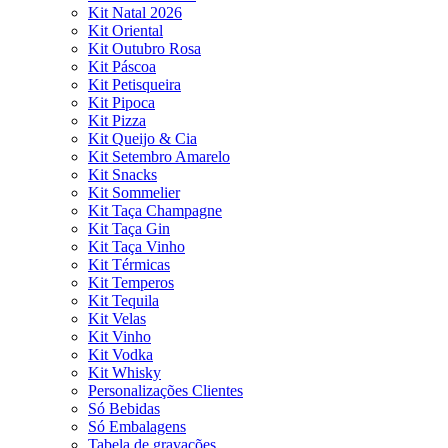
Kit Natal 2026
Kit Oriental
Kit Outubro Rosa
Kit Páscoa
Kit Petisqueira
Kit Pipoca
Kit Pizza
Kit Queijo & Cia
Kit Setembro Amarelo
Kit Snacks
Kit Sommelier
Kit Taça Champagne
Kit Taça Gin
Kit Taça Vinho
Kit Térmicas
Kit Temperos
Kit Tequila
Kit Velas
Kit Vinho
Kit Vodka
Kit Whisky
Personalizações Clientes
Só Bebidas
Só Embalagens
Tabela de gravações