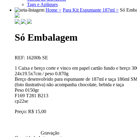
Tags e Apliques
Home >
Para Kit Espumante 187ml >
Só Emba
Só Embalagem
REF: 16200b SE
1 Caixa e berço corte e vinco em papel cartão fundo e berço 3
24x19.5x7cm / peso 0.870g
Berço desenvolvido para espumante de 187ml e taça 186ml SM
(foto ilustrativa) não acompanha chocolate, bebida e taça
Peso 0150gr
F169 T281 B213
cp22se
Preço: R$ 15,00
Gravação