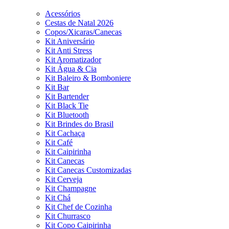
Acessórios
Cestas de Natal 2026
Copos/Xicaras/Canecas
Kit Aniversário
Kit Anti Stress
Kit Aromatizador
Kit Água & Cia
Kit Baleiro & Bomboniere
Kit Bar
Kit Bartender
Kit Black Tie
Kit Bluetooth
Kit Brindes do Brasil
Kit Cachaça
Kit Café
Kit Caipirinha
Kit Canecas
Kit Canecas Customizadas
Kit Cerveja
Kit Champagne
Kit Chá
Kit Chef de Cozinha
Kit Churrasco
Kit Copo Caipirinha