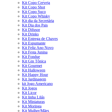
Kit Copo Cerveja
Kit Copo Shot
Kit Copo Suco
Kit Copo Whisky
Kit dia da Secretária
Kit Dia dos Pais
Kit Difusor
Kit Drinks
Kit Entrega de Chaves
Kit Espumante
Kit Feliz Ano Novo
Kit Festa Junina
Kit Fondue
Kit Gin Tônica
Kit Gourmet
Kit Halloween
Kit Happy Hour
Kit Jardinagem
kit Jogo Americano
Kit Jogos
Kit Licor
Kit linha Lilás
Kit Miniaturas
Kit Moringa
Kit Mulher/Mães