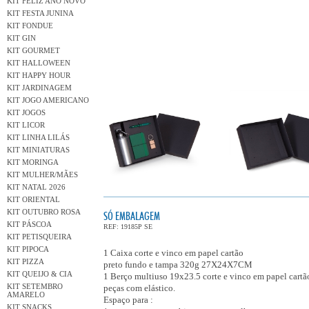
KIT FELIZ ANO NOVO
KIT FESTA JUNINA
KIT FONDUE
KIT GIN
KIT GOURMET
KIT HALLOWEEN
KIT HAPPY HOUR
KIT JARDINAGEM
KIT JOGO AMERICANO
KIT JOGOS
KIT LICOR
KIT LINHA LILÁS
KIT MINIATURAS
KIT MORINGA
KIT MULHER/MÃES
KIT NATAL 2026
KIT ORIENTAL
KIT OUTUBRO ROSA
SÓ EMBALAGEM
KIT PÁSCOA
REF: 19185P SE
KIT PETISQUEIRA
KIT PIPOCA
1 Caixa corte e vinco em papel cartão
KIT PIZZA
preto fundo e tampa 320g 27X24X7CM
KIT QUEIJO & CIA
1 Berço multiuso 19x23.5 corte e vinco em papel cartã
KIT SETEMBRO
peças com elástico.
AMARELO
Espaço para :
KIT SNACKS