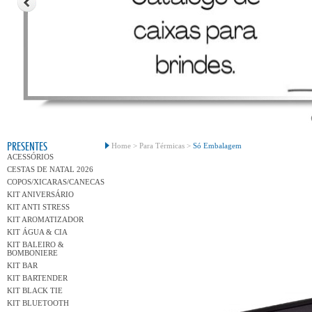
Conh
PRESENTES
Home >
Para Térmicas >
Só Embalagem
ACESSÓRIOS
CESTAS DE NATAL 2026
COPOS/XICARAS/CANECAS
KIT ANIVERSÁRIO
KIT ANTI STRESS
KIT AROMATIZADOR
KIT ÁGUA & CIA
KIT BALEIRO &
BOMBONIERE
KIT BAR
KIT BARTENDER
KIT BLACK TIE
KIT BLUETOOTH