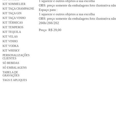
1 squeeze e outros objetos a sua escolha
KIT SOMMELIER
OBS: preço somente da embalagens foto ilustrativa nã
KIT TAÇA CHAMPAGNE
Espaço para :
KIT TAÇA GIN
1 squeeze e outros objetos a sua escolha
KIT TAÇA VINHO
OBS: preço somente da embalagens foto ilustrativa não
KIT TÉRMICAS
266b/266/202
KIT TEMPEROS
Preço: R$ 29,00
KIT TEQUILA
KIT VELAS
KIT VINHO
KIT VODKA
KIT WHISKY
PERSONALIZAÇÕES
CLIENTES
SÓ BEBIDAS
SÓ EMBALAGENS
TABELA DE
GRAVAÇÕES
TAGS E APLIQUES