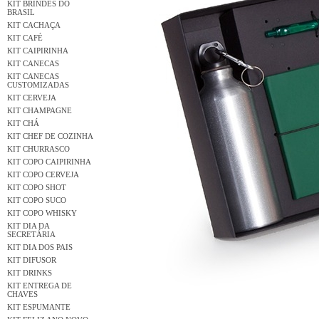
KIT BRINDES DO
BRASIL
KIT CACHAÇA
KIT CAFÉ
KIT CAIPIRINHA
KIT CANECAS
KIT CANECAS
CUSTOMIZADAS
KIT CERVEJA
KIT CHAMPAGNE
KIT CHÁ
KIT CHEF DE COZINHA
KIT CHURRASCO
KIT COPO CAIPIRINHA
KIT COPO CERVEJA
KIT COPO SHOT
KIT COPO SUCO
KIT COPO WHISKY
KIT DIA DA
SECRETÁRIA
KIT DIA DOS PAIS
KIT DIFUSOR
KIT DRINKS
KIT ENTREGA DE
CHAVES
KIT ESPUMANTE