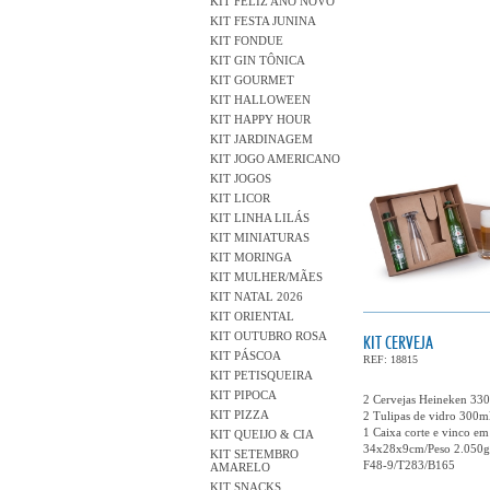
KIT FELIZ ANO NOVO
KIT FESTA JUNINA
KIT FONDUE
KIT GIN TÔNICA
KIT GOURMET
KIT HALLOWEEN
KIT HAPPY HOUR
KIT JARDINAGEM
KIT JOGO AMERICANO
KIT JOGOS
KIT LICOR
KIT LINHA LILÁS
KIT MINIATURAS
KIT MORINGA
KIT MULHER/MÃES
KIT NATAL 2026
KIT ORIENTAL
KIT OUTUBRO ROSA
KIT CERVEJA
KIT PÁSCOA
REF: 18815
KIT PETISQUEIRA
KIT PIPOCA
2 Cervejas Heineken 33
KIT PIZZA
2 Tulipas de vidro 300m
1 Caixa corte e vinco em
KIT QUEIJO & CIA
34x28x9cm/Peso 2.050g
KIT SETEMBRO
F48-9/T283/B165
AMARELO
KIT SNACKS