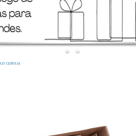
Bem Vindo!
Conheça o nosso novo site!
KIT CERVEJA