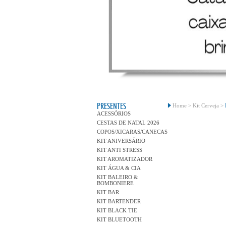
PRESENTES
Home >
Kit Cerveja >
ACESSÓRIOS
CESTAS DE NATAL 2026
COPOS/XICARAS/CANECAS
KIT ANIVERSÁRIO
KIT ANTI STRESS
KIT AROMATIZADOR
KIT ÁGUA & CIA
KIT BALEIRO &
BOMBONIERE
KIT BAR
KIT BARTENDER
KIT BLACK TIE
KIT BLUETOOTH