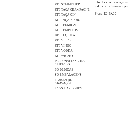
Obs. Kits com cerveja nã
KIT SOMMELIER
validade de 6 meses a par
KIT TAÇA CHAMPAGNE
Preço: R$ 99,00
KIT TAÇA GIN
KIT TAÇA VINHO
KIT TÉRMICAS
KIT TEMPEROS
KIT TEQUILA
KIT VELAS
KIT VINHO
KIT VODKA
KIT WHISKY
PERSONALIZAÇÕES
CLIENTES
SÓ BEBIDAS
SÓ EMBALAGENS
TABELA DE
GRAVAÇÕES
TAGS E APLIQUES