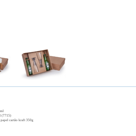
0ml
l (7715)
 papel cartão kraft 350g