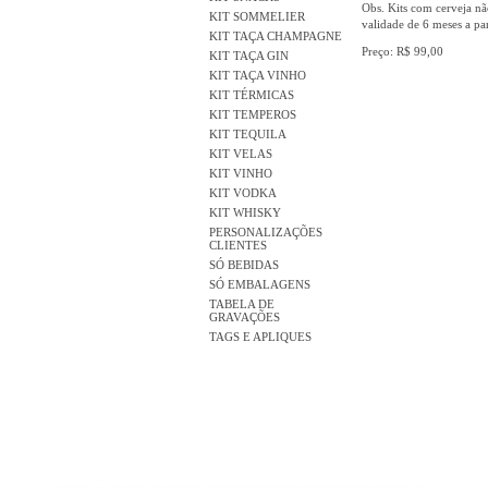
Obs. Kits com cerveja nã
KIT SOMMELIER
validade de 6 meses a par
KIT TAÇA CHAMPAGNE
Preço: R$ 99,00
KIT TAÇA GIN
KIT TAÇA VINHO
KIT TÉRMICAS
KIT TEMPEROS
KIT TEQUILA
KIT VELAS
KIT VINHO
KIT VODKA
KIT WHISKY
PERSONALIZAÇÕES
CLIENTES
SÓ BEBIDAS
SÓ EMBALAGENS
TABELA DE
GRAVAÇÕES
TAGS E APLIQUES