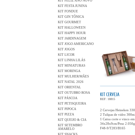
KIT FELIZ ANO NOVO
KIT FESTA JUNINA
KIT FONDUE
KIT GIN TÔNICA
KIT GOURMET
KIT HALLOWEEN
KIT HAPPY HOUR
KIT JARDINAGEM
KIT JOGO AMERICANO
KIT JOGOS
KIT LICOR
KIT LINHA LILÁS
KIT MINIATURAS
KIT MORINGA
KIT MULHER/MÃES
KIT NATAL 2026
KIT ORIENTAL
KIT OUTUBRO ROSA
KIT CERVEJA
KIT PÁSCOA
REF: 18815
KIT PETISQUEIRA
KIT PIPOCA
2 Cervejas Heineken 33
KIT PIZZA
2 Tulipas de vidro 300m
1 Caixa corte e vinco em
KIT QUEIJO & CIA
34x28x9cm/Peso 2.050g
KIT SETEMBRO
F48-9/T283/B165
AMARELO
KIT SNACKS