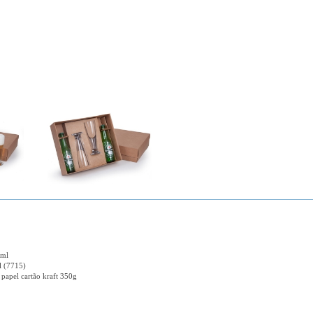
0ml
l (7715)
 papel cartão kraft 350g