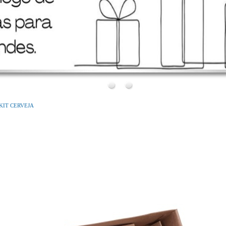
Bem Vindo!
Conheça o nosso novo site!
KIT CERVEJA