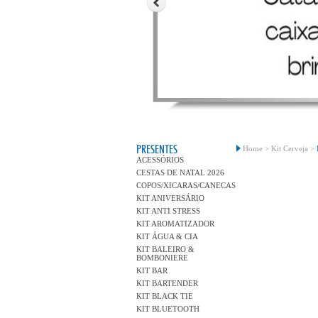
PRESENTES
Home >
Kit Cerveja >
ACESSÓRIOS
CESTAS DE NATAL 2026
COPOS/XICARAS/CANECAS
KIT ANIVERSÁRIO
KIT ANTI STRESS
KIT AROMATIZADOR
KIT ÁGUA & CIA
KIT BALEIRO &
BOMBONIERE
KIT BAR
KIT BARTENDER
KIT BLACK TIE
KIT BLUETOOTH