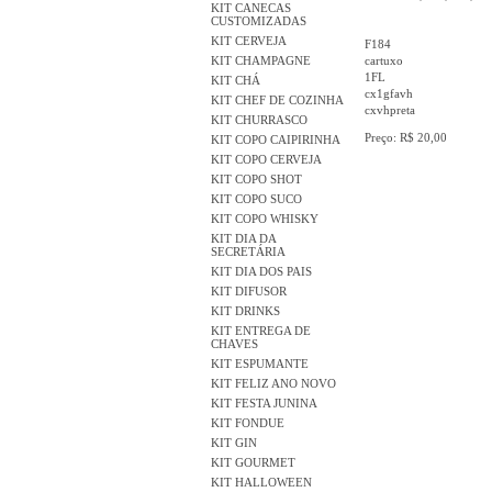
KIT CANECAS
CUSTOMIZADAS
KIT CERVEJA
F184
KIT CHAMPAGNE
cartuxo
1FL
KIT CHÁ
cx1gfavh
KIT CHEF DE COZINHA
cxvhpreta
KIT CHURRASCO
Preço: R$ 20,00
KIT COPO CAIPIRINHA
KIT COPO CERVEJA
KIT COPO SHOT
KIT COPO SUCO
KIT COPO WHISKY
KIT DIA DA
SECRETÁRIA
KIT DIA DOS PAIS
KIT DIFUSOR
KIT DRINKS
KIT ENTREGA DE
CHAVES
KIT ESPUMANTE
KIT FELIZ ANO NOVO
KIT FESTA JUNINA
KIT FONDUE
KIT GIN
KIT GOURMET
KIT HALLOWEEN