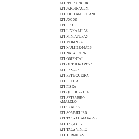
KIT HAPPY HOUR
KIT JARDINAGEM
KIT JOGO AMERICANO
KIT JOGOS
KIT LICOR
KIT LINHA LILÁS
KIT MINIATURAS
KIT MORINGA
KIT MULHER/MÃES
KIT NATAL 2026
KIT ORIENTAL
KIT OUTUBRO ROSA
KIT PÁSCOA
KIT PETISQUEIRA
KIT PIPOCA
KIT PIZZA
KIT QUEIJO & CIA
KIT SETEMBRO
AMARELO
KIT SNACKS
KIT SOMMELIER
KIT TAÇA CHAMPAGNE
KIT TAÇA GIN
KIT TAÇA VINHO
KIT TÉRMICAS