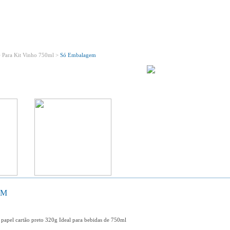
Bem Vindo!
Conheça o nosso novo site!
>
Para Kit Vinho 750ml >
Só Embalagem
Variedades em produtos ecológicos!
EM
 papel cartão preto 320g Ideal para bebidas de 750ml