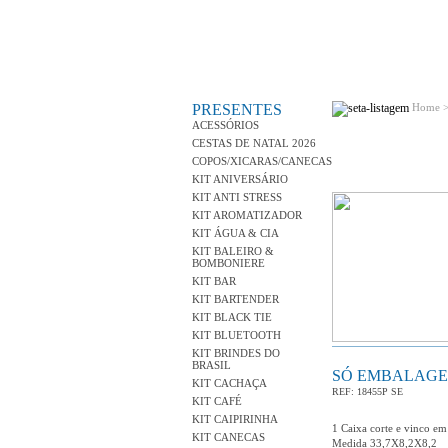
PRESENTES
Home 
ACESSÓRIOS
CESTAS DE NATAL 2026
COPOS/XICARAS/CANECAS
KIT ANIVERSÁRIO
KIT ANTI STRESS
KIT AROMATIZADOR
KIT ÁGUA & CIA
KIT BALEIRO &
BOMBONIERE
KIT BAR
KIT BARTENDER
KIT BLACK TIE
KIT BLUETOOTH
KIT BRINDES DO
BRASIL
SÓ EMBALAG
KIT CACHAÇA
REF: 18455P SE
KIT CAFÉ
KIT CAIPIRINHA
1 Caixa corte e vinco em
KIT CANECAS
Medida 33,7X8,2X8,2