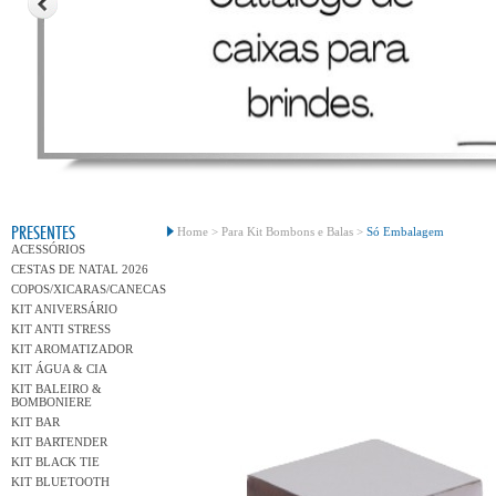
Conh
PRESENTES
Home >
Para Kit Bombons e Balas >
Só Embalagem
ACESSÓRIOS
CESTAS DE NATAL 2026
COPOS/XICARAS/CANECAS
KIT ANIVERSÁRIO
KIT ANTI STRESS
KIT AROMATIZADOR
KIT ÁGUA & CIA
KIT BALEIRO &
BOMBONIERE
KIT BAR
KIT BARTENDER
KIT BLACK TIE
KIT BLUETOOTH