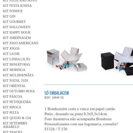
KIT FELIZ ANO NOVO
KIT FESTA JUNINA
KIT FONDUE
KIT GIN
KIT GOURMET
KIT HALLOWEEN
KIT HAPPY HOUR
KIT JARDINAGEM
KIT JOGO AMERICANO
KIT JOGOS
KIT LICOR
KIT LINHA LILÁS
KIT MINIATURAS
KIT MORINGA
KIT MULHER/MÃES
KIT NATAL 2026
KIT ORIENTAL
KIT OUTUBRO ROSA
SÓ EMBALAGEM
KIT PÁSCOA
REF: 18649 SE
KIT PETISQUEIRA
KIT PIPOCA
1 Bomboniére corte e vinco em papel cartão
KIT PIZZA
Preto , dourado ou prata 9,3x9,3x14cm.
KIT QUEIJO & CIA
Foto ilustrativa não acompanha Bombons
KIT SETEMBRO
Personalizamos com sua logomarca, consulte!
AMARELO
F152b / T 150
KIT SNACKS