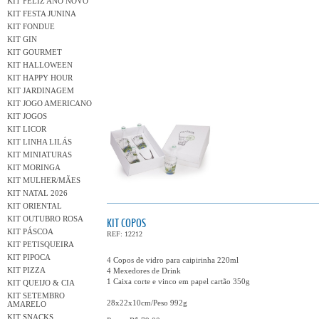
KIT FELIZ ANO NOVO
KIT FESTA JUNINA
KIT FONDUE
KIT GIN
KIT GOURMET
KIT HALLOWEEN
KIT HAPPY HOUR
KIT JARDINAGEM
KIT JOGO AMERICANO
KIT JOGOS
KIT LICOR
KIT LINHA LILÁS
KIT MINIATURAS
KIT MORINGA
KIT MULHER/MÃES
KIT NATAL 2026
KIT ORIENTAL
KIT OUTUBRO ROSA
KIT COPOS
KIT PÁSCOA
REF: 12212
KIT PETISQUEIRA
KIT PIPOCA
4 Copos de vidro para caipirinha 220ml
KIT PIZZA
4 Mexedores de Drink
1 Caixa corte e vinco em papel cartão 350g
KIT QUEIJO & CIA
KIT SETEMBRO
28x22x10cm/Peso 992g
AMARELO
KIT SNACKS