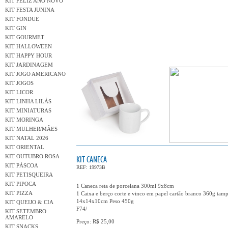
KIT FELIZ ANO NOVO
KIT FESTA JUNINA
KIT FONDUE
KIT GIN
KIT GOURMET
KIT HALLOWEEN
KIT HAPPY HOUR
KIT JARDINAGEM
KIT JOGO AMERICANO
KIT JOGOS
KIT LICOR
KIT LINHA LILÁS
KIT MINIATURAS
KIT MORINGA
KIT MULHER/MÃES
KIT NATAL 2026
KIT ORIENTAL
KIT OUTUBRO ROSA
KIT CANECA
KIT PÁSCOA
REF: 19973B
KIT PETISQUEIRA
KIT PIPOCA
1 Caneca reta de porcelana 300ml 9x8cm
KIT PIZZA
1 Caixa e berço corte e vinco em papel cartão branco 360g tamp
14x14x10cm Peso 450g
KIT QUEIJO & CIA
F74/
KIT SETEMBRO
AMARELO
Preço: R$ 25,00
KIT SNACKS