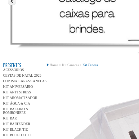
Conh
PRESENTES
Home >
Kit Canecas >
Kit Caneca
ACESSÓRIOS
CESTAS DE NATAL 2026
COPOS/XICARAS/CANECAS
KIT ANIVERSÁRIO
KIT ANTI STRESS
KIT AROMATIZADOR
KIT ÁGUA & CIA
KIT BALEIRO &
BOMBONIERE
KIT BAR
KIT BARTENDER
KIT BLACK TIE
KIT BLUETOOTH