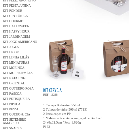
KIT FELIZ ANO NOVO
KIT FESTA JUNINA
KIT FONDUE
KIT GIN TÔNICA
KIT GOURMET
KIT HALLOWEEN
KIT HAPPY HOUR
KIT JARDINAGEM
KIT JOGO AMERICANO
KIT JOGOS
KIT LICOR
KIT LINHA LILÁS
KIT MINIATURAS
KIT MORINGA
KIT MULHER/MÃES
KIT NATAL 2026
KIT ORIENTAL
KIT OUTUBRO ROSA
KIT CERVEJA
KIT PÁSCOA
REF: 18238
KIT PETISQUEIRA
KIT PIPOCA
1 Cerveja Budweiser 550ml
KIT PIZZA
2 Tulipas de vidro 300ml (7715)
2 Porta copos em PP
KIT QUEIJO & CIA
1 Maleta corte e vinco em papel cartão Kraft
KIT SETEMBRO
24x8x32.5cm / Peso 1.620g
AMARELO
F123
KIT SNACKS