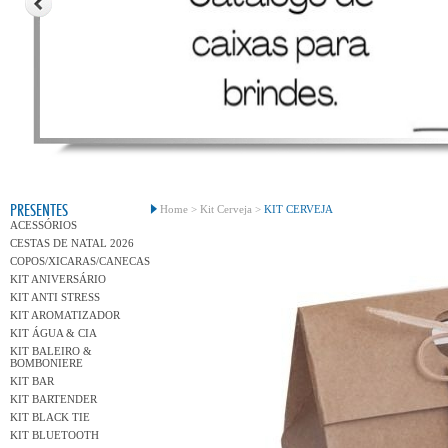
Conh
PRESENTES
Home >
Kit Cerveja >
KIT CERVEJA
ACESSÓRIOS
CESTAS DE NATAL 2026
COPOS/XICARAS/CANECAS
KIT ANIVERSÁRIO
KIT ANTI STRESS
KIT AROMATIZADOR
KIT ÁGUA & CIA
KIT BALEIRO &
BOMBONIERE
KIT BAR
KIT BARTENDER
KIT BLACK TIE
KIT BLUETOOTH