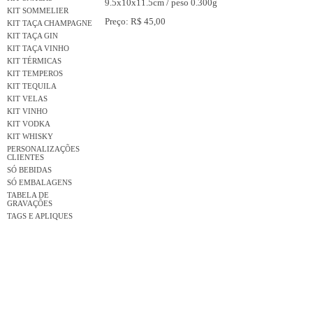
9.5x10x11.5cm / peso 0.300g
KIT SOMMELIER
Preço: R$ 45,00
KIT TAÇA CHAMPAGNE
KIT TAÇA GIN
KIT TAÇA VINHO
KIT TÉRMICAS
KIT TEMPEROS
KIT TEQUILA
KIT VELAS
KIT VINHO
KIT VODKA
KIT WHISKY
PERSONALIZAÇÕES
CLIENTES
SÓ BEBIDAS
SÓ EMBALAGENS
TABELA DE
GRAVAÇÕES
TAGS E APLIQUES