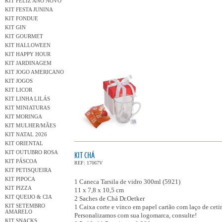
KIT FELIZ ANO NOVO
KIT FESTA JUNINA
KIT FONDUE
KIT GIN
KIT GOURMET
KIT HALLOWEEN
KIT HAPPY HOUR
KIT JARDINAGEM
KIT JOGO AMERICANO
KIT JOGOS
KIT LICOR
KIT LINHA LILÁS
KIT MINIATURAS
KIT MORINGA
KIT MULHER/MÃES
KIT NATAL 2026
KIT ORIENTAL
KIT OUTUBRO ROSA
KIT CHÁ
KIT PÁSCOA
REF: 17067V
KIT PETISQUEIRA
KIT PIPOCA
1 Caneca Tarsila de vidro 300ml (5921)
KIT PIZZA
11 x 7,8 x 10,5 cm
KIT QUEIJO & CIA
2 Saches de Chá Dr.Oetker
KIT SETEMBRO
1 Caixa corte e vinco em papel cartão com laço de cet
AMARELO
Personalizamos com sua logomarca, consulte!
KIT SNACKS