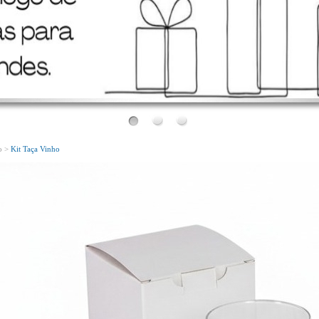
Bem Vindo!
Conheça o nosso novo site!
o >
Kit Taça Vinho