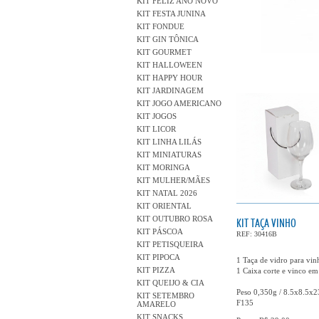
KIT FELIZ ANO NOVO
KIT FESTA JUNINA
KIT FONDUE
KIT GIN TÔNICA
KIT GOURMET
KIT HALLOWEEN
KIT HAPPY HOUR
KIT JARDINAGEM
KIT JOGO AMERICANO
KIT JOGOS
KIT LICOR
KIT LINHA LILÁS
KIT MINIATURAS
KIT MORINGA
KIT MULHER/MÃES
KIT NATAL 2026
KIT ORIENTAL
KIT OUTUBRO ROSA
KIT TAÇA VINHO
KIT PÁSCOA
REF: 30416B
KIT PETISQUEIRA
KIT PIPOCA
1 Taça de vidro para vi
KIT PIZZA
1 Caixa corte e vinco em
KIT QUEIJO & CIA
Peso 0,350g / 8.5x8.5x
KIT SETEMBRO
F135
AMARELO
KIT SNACKS