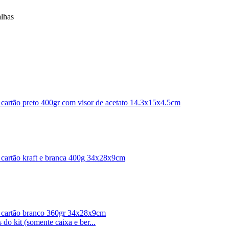
lhas
l cartão preto 400gr com visor de acetato 14.3x15x4.5cm
l cartão kraft e branca 400g 34x28x9cm
el cartão branco 360gr 34x28x9cm
 do kit (somente caixa e ber...