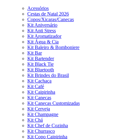
Acessórios
Cestas de Natal 2026
Copos/Xicaras/Canecas
Kit Aniversário
Kit Anti Stress
Kit Aromatizador
Kit Água & Cia
Kit Baleiro & Bomboniere
Kit Bar
Kit Bartender
Kit Black Tie
Kit Bluetooth
Kit Brindes do Brasil
Kit Cachaça
Kit Café
Kit Caipirinha
Kit Canecas
Kit Canecas Customizadas
Kit Cerveja
Kit Champagne
Kit Chá
Kit Chef de Cozinha
Kit Churrasco
Kit Copo Caipirinha