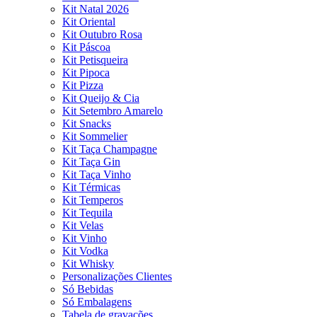
Kit Natal 2026
Kit Oriental
Kit Outubro Rosa
Kit Páscoa
Kit Petisqueira
Kit Pipoca
Kit Pizza
Kit Queijo & Cia
Kit Setembro Amarelo
Kit Snacks
Kit Sommelier
Kit Taça Champagne
Kit Taça Gin
Kit Taça Vinho
Kit Térmicas
Kit Temperos
Kit Tequila
Kit Velas
Kit Vinho
Kit Vodka
Kit Whisky
Personalizações Clientes
Só Bebidas
Só Embalagens
Tabela de gravações