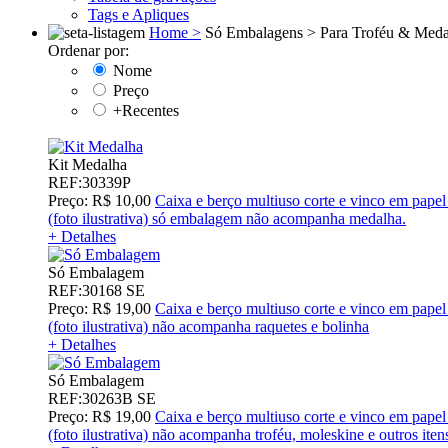
Tags e Apliques
Home >
Só Embalagens >
Para Troféu & Meda
Ordenar por:
Nome
Preço
+Recentes
Kit Medalha
REF:30339P
Preço: R$ 10,00
Caixa e berço multiuso corte e vinco em pape
(foto ilustrativa) só embalagem não acompanha medalha.
+ Detalhes
Só Embalagem
REF:30168 SE
Preço: R$ 19,00
Caixa e berço multiuso corte e vinco em pape
(foto ilustrativa) não acompanha raquetes e bolinha
+ Detalhes
Só Embalagem
REF:30263B SE
Preço: R$ 19,00
Caixa e berço multiuso corte e vinco em pap
(foto ilustrativa) não acompanha troféu, moleskine e outros itens