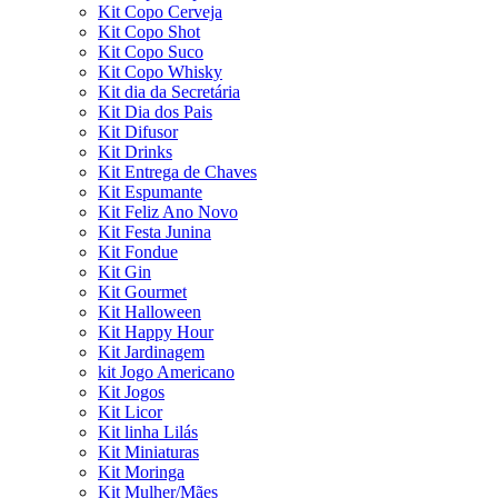
Kit Copo Cerveja
Kit Copo Shot
Kit Copo Suco
Kit Copo Whisky
Kit dia da Secretária
Kit Dia dos Pais
Kit Difusor
Kit Drinks
Kit Entrega de Chaves
Kit Espumante
Kit Feliz Ano Novo
Kit Festa Junina
Kit Fondue
Kit Gin
Kit Gourmet
Kit Halloween
Kit Happy Hour
Kit Jardinagem
kit Jogo Americano
Kit Jogos
Kit Licor
Kit linha Lilás
Kit Miniaturas
Kit Moringa
Kit Mulher/Mães