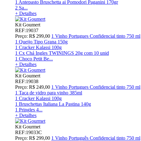
1 Antepasto Bruschetta ai Pomodori Paganini 170gr
2 Sa...
+ Detalhes
Kit Goumert
REF:19037
Preço: R$ 299,00
1 Vinho Portugues Confidencial tinto 750 ml
1 Queijo Tipo Grana 150g
1 Cracker Kalassi 100g
1 Cx Chá Ingles TWININGS 20g com 10 unid
1 Choco Petit Be...
+ Detalhes
Kit Goumert
REF:19038
Preço: R$ 249,00
1 Vinho Portugues Confidencial tinto 750 ml
1 Taça de vidro para vinho 385ml
1 Cracker Kalassi 100g
1 Bruschettas Italiana La Pastina 140g
1 Pringles 4...
+ Detalhes
Kit Gourmet
REF:19033C
Preço: R$ 299,00
1 Vinho Português Confidencial tinto 750 ml