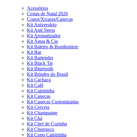
Acessórios
Cestas de Natal 2026
Copos/Xicaras/Canecas
Kit Aniversário
Kit Anti Stress
Kit Aromatizador
Kit Água & Cia
Kit Baleiro & Bomboniere
Kit Bar
Kit Bartender
Kit Black Tie
Kit Bluetooth
Kit Brindes do Brasil
Kit Cachaça
Kit Café
Kit Caipirinha
Kit Canecas
Kit Canecas Customizadas
Kit Cerveja
Kit Champagne
Kit Chá
Kit Chef de Cozinha
Kit Churrasco
Kit Copo Caipirinha