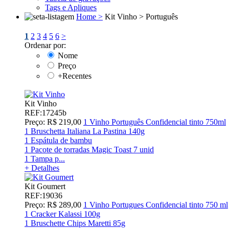
Tags e Apliques
Home >
Kit Vinho >
Português
1
2
3
4
5
6
>
Ordenar por:
Nome
Preço
+Recentes
Kit Vinho
REF:17245b
Preço: R$ 219,00
1 Vinho Português Confidencial tinto 750ml
1 Bruschetta Italiana La Pastina 140g
1 Espátula de bambu
1 Pacote de torradas Magic Toast 7 unid
1 Tampa p...
+ Detalhes
Kit Goumert
REF:19036
Preço: R$ 289,00
1 Vinho Portugues Confidencial tinto 750 ml
1 Cracker Kalassi 100g
1 Bruschette Chips Maretti 85g