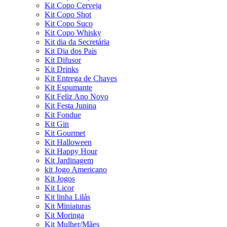
Kit Copo Cerveja
Kit Copo Shot
Kit Copo Suco
Kit Copo Whisky
Kit dia da Secretária
Kit Dia dos Pais
Kit Difusor
Kit Drinks
Kit Entrega de Chaves
Kit Espumante
Kit Feliz Ano Novo
Kit Festa Junina
Kit Fondue
Kit Gin
Kit Gourmet
Kit Halloween
Kit Happy Hour
Kit Jardinagem
kit Jogo Americano
Kit Jogos
Kit Licor
Kit linha Lilás
Kit Miniaturas
Kit Moringa
Kit Mulher/Mães