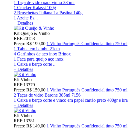
1 Taça de vidro para vinho 385ml
1 Cracker Kalassi 100g
2 Bruschettas Italiana La Pastina 140g
1 Azeite Es...
+ Detalhes
Kit Queijo & Vinho
REF:20153
Preço: R$ 199,00
1 Vinho Português Confidencial tinto 750 ml
1 Tábua em bambu 21cm
4 Garfinhos de aço inox Brinox
1 Faca para queijo aço inox
1 Caixa e berço corte ...
+ Detalhes
Kit Vinho
REF:13379
Preço: R$ 159,00
1 Vinho Português Confidencial tinto 750 ml
2 Taças de vidro Barone 385ml 7156
1 Caixa e berço corte e vinco em papel cartão preto 400gr e kr
+ Detalhes
Kit Vinho
REF:13381
Preço: R$ 149,00
1 Vinho Português Confidencial tinto 750 ml