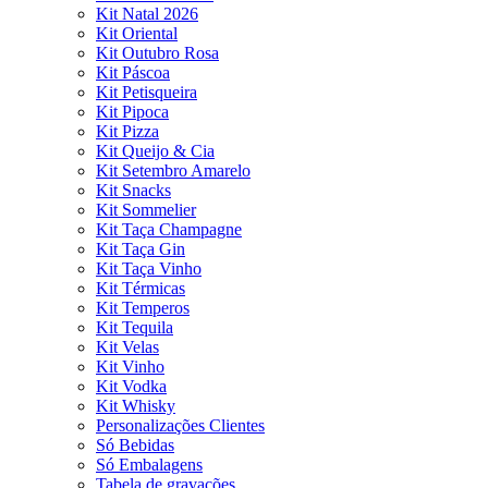
Kit Natal 2026
Kit Oriental
Kit Outubro Rosa
Kit Páscoa
Kit Petisqueira
Kit Pipoca
Kit Pizza
Kit Queijo & Cia
Kit Setembro Amarelo
Kit Snacks
Kit Sommelier
Kit Taça Champagne
Kit Taça Gin
Kit Taça Vinho
Kit Térmicas
Kit Temperos
Kit Tequila
Kit Velas
Kit Vinho
Kit Vodka
Kit Whisky
Personalizações Clientes
Só Bebidas
Só Embalagens
Tabela de gravações