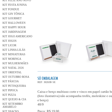
KIT FELIZ ANO NOVO
KIT FESTA JUNINA
KIT FONDUE
KIT GIN TÔNICA
KIT GOURMET
KIT HALLOWEEN
KIT HAPPY HOUR
KIT JARDINAGEM
KIT JOGO AMERICANO
KIT JOGOS
KIT LICOR
KIT LINHA LILÁS
KIT MINIATURAS
KIT MORINGA
KIT MULHER/MÃES
KIT NATAL 2026
KIT ORIENTAL
KIT OUTUBRO ROSA
SÓ EMBALAGEM
KIT PÁSCOA
REF: 30263B SE
KIT PETISQUEIRA
KIT PIPOCA
Caixa e berço multiuso corte e vinco em papel cartão
KIT PIZZA
(foto ilustrativa) não acompanha troféu, moleskine e ou
KIT QUEIJO & CIA
e berço)
KIT SETEMBRO
48/9
AMARELO
Preço: R$ 19,00
KIT SNACKS