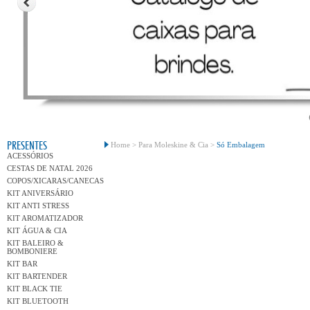
Conh
PRESENTES
Home >
Para Moleskine & Cia >
Só Embalagem
ACESSÓRIOS
CESTAS DE NATAL 2026
COPOS/XICARAS/CANECAS
KIT ANIVERSÁRIO
KIT ANTI STRESS
KIT AROMATIZADOR
KIT ÁGUA & CIA
KIT BALEIRO &
BOMBONIERE
KIT BAR
KIT BARTENDER
KIT BLACK TIE
KIT BLUETOOTH