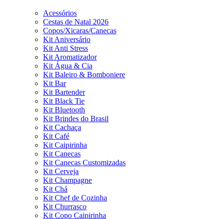
Acessórios
Cestas de Natal 2026
Copos/Xicaras/Canecas
Kit Aniversário
Kit Anti Stress
Kit Aromatizador
Kit Água & Cia
Kit Baleiro & Bomboniere
Kit Bar
Kit Bartender
Kit Black Tie
Kit Bluetooth
Kit Brindes do Brasil
Kit Cachaça
Kit Café
Kit Caipirinha
Kit Canecas
Kit Canecas Customizadas
Kit Cerveja
Kit Champagne
Kit Chá
Kit Chef de Cozinha
Kit Churrasco
Kit Copo Caipirinha