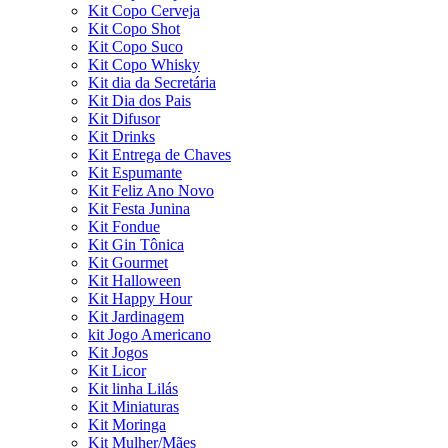
Kit Copo Cerveja
Kit Copo Shot
Kit Copo Suco
Kit Copo Whisky
Kit dia da Secretária
Kit Dia dos Pais
Kit Difusor
Kit Drinks
Kit Entrega de Chaves
Kit Espumante
Kit Feliz Ano Novo
Kit Festa Junina
Kit Fondue
Kit Gin Tônica
Kit Gourmet
Kit Halloween
Kit Happy Hour
Kit Jardinagem
kit Jogo Americano
Kit Jogos
Kit Licor
Kit linha Lilás
Kit Miniaturas
Kit Moringa
Kit Mulher/Mães