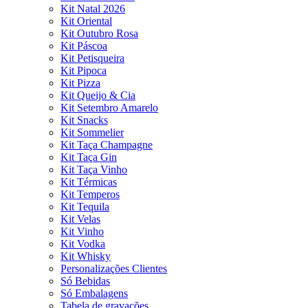
Kit Natal 2026
Kit Oriental
Kit Outubro Rosa
Kit Páscoa
Kit Petisqueira
Kit Pipoca
Kit Pizza
Kit Queijo & Cia
Kit Setembro Amarelo
Kit Snacks
Kit Sommelier
Kit Taça Champagne
Kit Taça Gin
Kit Taça Vinho
Kit Térmicas
Kit Temperos
Kit Tequila
Kit Velas
Kit Vinho
Kit Vodka
Kit Whisky
Personalizações Clientes
Só Bebidas
Só Embalagens
Tabela de gravações