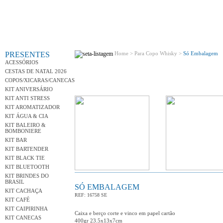
Conh
PRESENTES
Home >
Para Copo Whisky >
Só Embalagem
ACESSÓRIOS
CESTAS DE NATAL 2026
COPOS/XICARAS/CANECAS
KIT ANIVERSÁRIO
KIT ANTI STRESS
KIT AROMATIZADOR
KIT ÁGUA & CIA
KIT BALEIRO &
BOMBONIERE
KIT BAR
KIT BARTENDER
KIT BLACK TIE
Variedad
KIT BLUETOOTH
KIT BRINDES DO
BRASIL
SÓ EMBALAGEM
KIT CACHAÇA
REF: 16758 SE
KIT CAFÉ
KIT CAIPIRINHA
Caixa e berço corte e vinco em papel cartão
KIT CANECAS
400gr 23.5x13x7cm