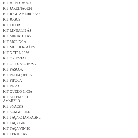
KIT HAPPY HOUR
KIT JARDINAGEM
KIT JOGO AMERICANO
KIT JOGOS
KIT LICOR
KIT LINHA LILÁS
KIT MINIATURAS
KIT MORINGA
KIT MULHER/MÃES
KIT NATAL 2026
KIT ORIENTAL
KIT OUTUBRO ROSA
KIT PÁSCOA
KIT PETISQUEIRA
KIT PIPOCA
KIT PIZZA
KIT QUEIJO & CIA
KIT SETEMBRO
AMARELO
KIT SNACKS
KIT SOMMELIER
KIT TAÇA CHAMPAGNE
KIT TAÇA GIN
KIT TAÇA VINHO
KIT TÉRMICAS