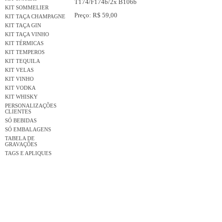
T174/F174b/2x B106b
KIT SOMMELIER
Preço: R$ 59,00
KIT TAÇA CHAMPAGNE
KIT TAÇA GIN
KIT TAÇA VINHO
KIT TÉRMICAS
KIT TEMPEROS
KIT TEQUILA
KIT VELAS
KIT VINHO
KIT VODKA
KIT WHISKY
PERSONALIZAÇÕES
CLIENTES
SÓ BEBIDAS
SÓ EMBALAGENS
TABELA DE
GRAVAÇÕES
TAGS E APLIQUES