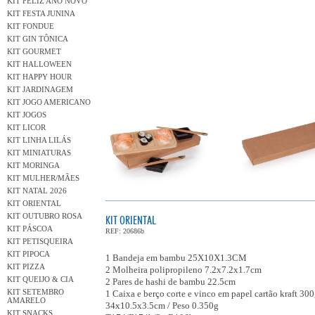
KIT FELIZ ANO NOVO
KIT FESTA JUNINA
KIT FONDUE
KIT GIN TÔNICA
KIT GOURMET
KIT HALLOWEEN
KIT HAPPY HOUR
KIT JARDINAGEM
KIT JOGO AMERICANO
KIT JOGOS
KIT LICOR
KIT LINHA LILÁS
KIT MINIATURAS
KIT MORINGA
KIT MULHER/MÃES
KIT NATAL 2026
KIT ORIENTAL
KIT OUTUBRO ROSA
KIT ORIENTAL
KIT PÁSCOA
REF: 20686b
KIT PETISQUEIRA
KIT PIPOCA
1 Bandeja em bambu 25X10X1.3CM
KIT PIZZA
2 Molheira polipropileno 7.2x7.2x1.7cm
KIT QUEIJO & CIA
2 Pares de hashi de bambu 22.5cm
KIT SETEMBRO
1 Caixa e berço corte e vinco em papel cartão kraft 300
AMARELO
34x10.5x3.5cm / Peso 0.350g
KIT SNACKS