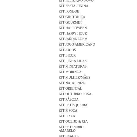
KIT FELIZ ANO NOVO
KIT FESTA JUNINA
KIT FONDUE
KIT GIN TÔNICA
KIT GOURMET
KIT HALLOWEEN
KIT HAPPY HOUR
KIT JARDINAGEM
KIT JOGO AMERICANO
KIT JOGOS
KIT LICOR
KIT LINHA LILÁS
KIT MINIATURAS
KIT MORINGA
KIT MULHER/MÃES
KIT NATAL 2026
KIT ORIENTAL
KIT OUTUBRO ROSA
KIT PÁSCOA
KIT PETISQUEIRA
KIT PIPOCA
KIT PIZZA
KIT QUEIJO & CIA
KIT SETEMBRO
AMARELO
KIT SNACKS