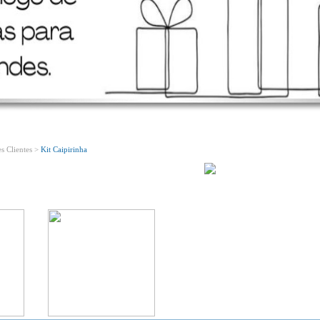
Bem Vindo!
Conheça o nosso novo site!
s Clientes >
Kit Caipirinha
Variedades em produtos ecológicos!