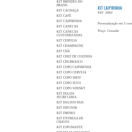
KIT BRINDES DO
BRASIL
KIT CAIPIRINHA
KIT CACHAÇA
REF: 20062
KIT CAFÉ
KIT CAIPIRINHA
Personalização em 3 core
KIT CANECAS
Preço: Consulte
KIT CANECAS
CUSTOMIZADAS
KIT CERVEJA
KIT CHAMPAGNE
KIT CHÁ
KIT CHEF DE COZINHA
KIT CHURRASCO
KIT COPO CAIPIRINHA
KIT COPO CERVEJA
KIT COPO SHOT
KIT COPO SUCO
KIT COPO WHISKY
KIT DIA DA
SECRETÁRIA
KIT DIA DOS PAIS
KIT DIFUSOR
KIT DRINKS
KIT ENTREGA DE
CHAVES
KIT ESPUMANTE