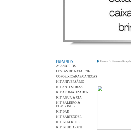
PRESENTES
Home >
Personalizaçõe
ACESSÓRIOS
CESTAS DE NATAL 2026
COPOS/XICARAS/CANECAS
KIT ANIVERSÁRIO
KIT ANTI STRESS
KIT AROMATIZADOR
KIT ÁGUA & CIA
KIT BALEIRO &
BOMBONIERE
KIT BAR
KIT BARTENDER
KIT BLACK TIE
KIT BLUETOOTH