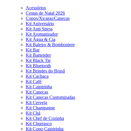
Acessórios
Cestas de Natal 2026
Copos/Xicaras/Canecas
Kit Aniversário
Kit Anti Stress
Kit Aromatizador
Kit Água & Cia
Kit Baleiro & Bomboniere
Kit Bar
Kit Bartender
Kit Black Tie
Kit Bluetooth
Kit Brindes do Brasil
Kit Cachaça
Kit Café
Kit Caipirinha
Kit Canecas
Kit Canecas Customizadas
Kit Cerveja
Kit Champagne
Kit Chá
Kit Chef de Cozinha
Kit Churrasco
Kit Copo Caipirinha