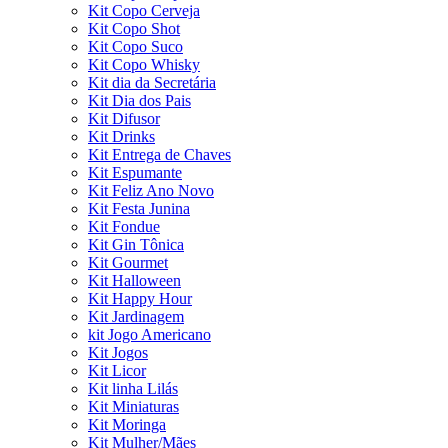
Kit Copo Cerveja
Kit Copo Shot
Kit Copo Suco
Kit Copo Whisky
Kit dia da Secretária
Kit Dia dos Pais
Kit Difusor
Kit Drinks
Kit Entrega de Chaves
Kit Espumante
Kit Feliz Ano Novo
Kit Festa Junina
Kit Fondue
Kit Gin Tônica
Kit Gourmet
Kit Halloween
Kit Happy Hour
Kit Jardinagem
kit Jogo Americano
Kit Jogos
Kit Licor
Kit linha Lilás
Kit Miniaturas
Kit Moringa
Kit Mulher/Mães