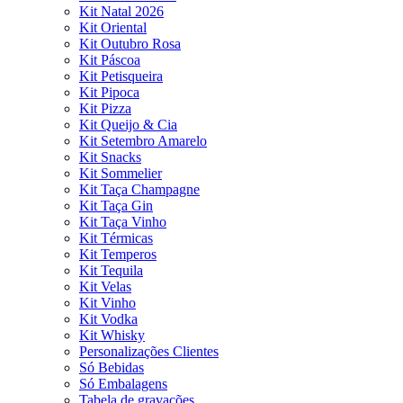
Kit Natal 2026
Kit Oriental
Kit Outubro Rosa
Kit Páscoa
Kit Petisqueira
Kit Pipoca
Kit Pizza
Kit Queijo & Cia
Kit Setembro Amarelo
Kit Snacks
Kit Sommelier
Kit Taça Champagne
Kit Taça Gin
Kit Taça Vinho
Kit Térmicas
Kit Temperos
Kit Tequila
Kit Velas
Kit Vinho
Kit Vodka
Kit Whisky
Personalizações Clientes
Só Bebidas
Só Embalagens
Tabela de gravações