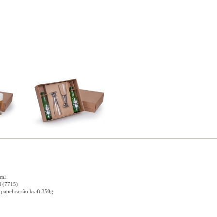
0ml
l (7715)
 papel cartão kraft 350g