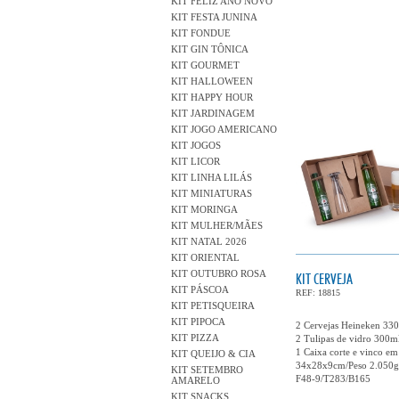
KIT FELIZ ANO NOVO
KIT FESTA JUNINA
KIT FONDUE
KIT GIN TÔNICA
KIT GOURMET
KIT HALLOWEEN
KIT HAPPY HOUR
KIT JARDINAGEM
KIT JOGO AMERICANO
KIT JOGOS
KIT LICOR
KIT LINHA LILÁS
KIT MINIATURAS
KIT MORINGA
KIT MULHER/MÃES
KIT NATAL 2026
KIT ORIENTAL
KIT OUTUBRO ROSA
KIT CERVEJA
KIT PÁSCOA
REF: 18815
KIT PETISQUEIRA
KIT PIPOCA
2 Cervejas Heineken 33
KIT PIZZA
2 Tulipas de vidro 300m
1 Caixa corte e vinco em
KIT QUEIJO & CIA
34x28x9cm/Peso 2.050g
KIT SETEMBRO
F48-9/T283/B165
AMARELO
KIT SNACKS