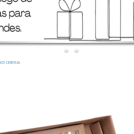
Bem Vindo!
Conheça o nosso novo site!
KIT CERVEJA