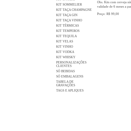
Obs. Kits com cerveja nã
KIT SOMMELIER
validade de 6 meses a par
KIT TAÇA CHAMPAGNE
Preço: R$ 99,00
KIT TAÇA GIN
KIT TAÇA VINHO
KIT TÉRMICAS
KIT TEMPEROS
KIT TEQUILA
KIT VELAS
KIT VINHO
KIT VODKA
KIT WHISKY
PERSONALIZAÇÕES
CLIENTES
SÓ BEBIDAS
SÓ EMBALAGENS
TABELA DE
GRAVAÇÕES
TAGS E APLIQUES