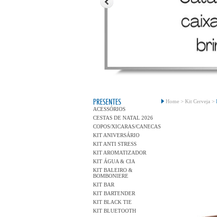
PRESENTES
Home >
Kit Cerveja >
ACESSÓRIOS
CESTAS DE NATAL 2026
COPOS/XICARAS/CANECAS
KIT ANIVERSÁRIO
KIT ANTI STRESS
KIT AROMATIZADOR
KIT ÁGUA & CIA
KIT BALEIRO &
BOMBONIERE
KIT BAR
KIT BARTENDER
KIT BLACK TIE
KIT BLUETOOTH