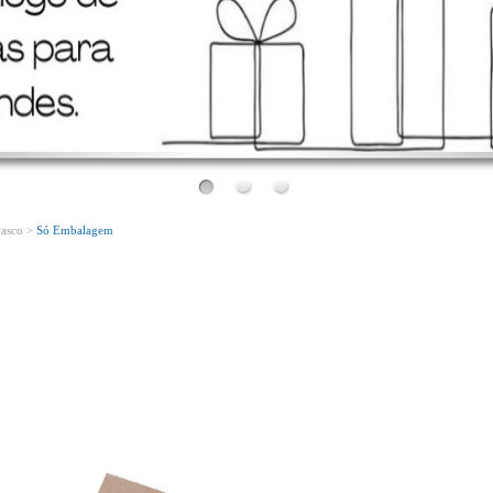
Bem Vindo!
Conheça o nosso novo site!
rasco >
Só Embalagem