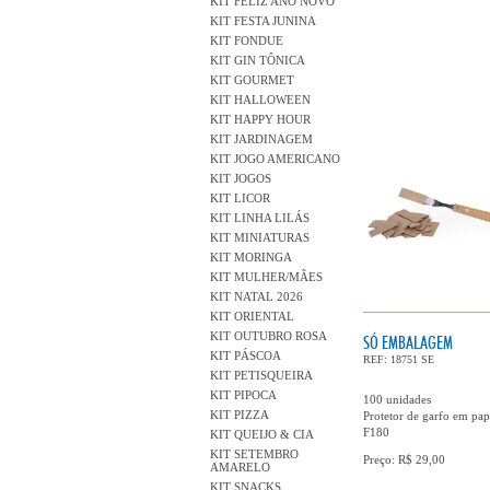
KIT FELIZ ANO NOVO
KIT FESTA JUNINA
KIT FONDUE
KIT GIN TÔNICA
KIT GOURMET
KIT HALLOWEEN
KIT HAPPY HOUR
KIT JARDINAGEM
KIT JOGO AMERICANO
KIT JOGOS
KIT LICOR
KIT LINHA LILÁS
KIT MINIATURAS
KIT MORINGA
KIT MULHER/MÃES
KIT NATAL 2026
KIT ORIENTAL
KIT OUTUBRO ROSA
SÓ EMBALAGEM
KIT PÁSCOA
REF: 18751 SE
KIT PETISQUEIRA
KIT PIPOCA
100 unidades
KIT PIZZA
Protetor de garfo em pap
F180
KIT QUEIJO & CIA
KIT SETEMBRO
Preço: R$ 29,00
AMARELO
KIT SNACKS