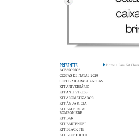
PRESENTES
Home >
Para Kit Chur
ACESSÓRIOS
CESTAS DE NATAL 2026
COPOS/XICARAS/CANECAS
KIT ANIVERSÁRIO
KIT ANTI STRESS
KIT AROMATIZADOR
KIT ÁGUA & CIA
KIT BALEIRO &
BOMBONIERE
KIT BAR
KIT BARTENDER
KIT BLACK TIE
KIT BLUETOOTH