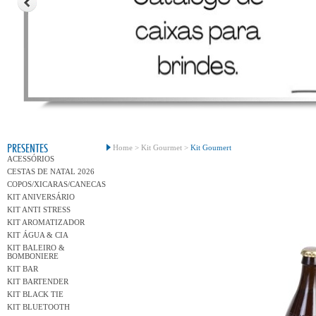
Conh
PRESENTES
Home >
Kit Gourmet >
Kit Goumert
ACESSÓRIOS
CESTAS DE NATAL 2026
COPOS/XICARAS/CANECAS
KIT ANIVERSÁRIO
KIT ANTI STRESS
KIT AROMATIZADOR
KIT ÁGUA & CIA
KIT BALEIRO &
BOMBONIERE
KIT BAR
KIT BARTENDER
KIT BLACK TIE
KIT BLUETOOTH