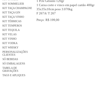
1 Pcte Grissini 120gr
KIT SOMMELIER
1 Caixa corte e vinco em papel cartão 400gr
KIT TAÇA CHAMPAGNE
35x35x10cm peso 3.070kg
KIT TAÇA GIN
F 267A/ T 267
KIT TAÇA VINHO
Preço: R$ 199,00
KIT TÉRMICAS
KIT TEMPEROS
KIT TEQUILA
KIT VELAS
KIT VINHO
KIT VODKA
KIT WHISKY
PERSONALIZAÇÕES
CLIENTES
SÓ BEBIDAS
SÓ EMBALAGENS
TABELA DE
GRAVAÇÕES
TAGS E APLIQUES