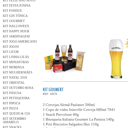
KIT FELIZ ANO NOVO
KIT FESTA JUNINA
KIT FONDUE
KIT GIN TÔNICA
KIT GOURMET
KIT HALLOWEEN
KIT HAPPY HOUR
KIT JARDINAGEM
KIT JOGO AMERICANO
KIT JOGOS
KIT LICOR
KIT LINHA LILÁS
KIT MINIATURAS
KIT MORINGA
KIT MULHER/MÃES
KIT NATAL 2026
KIT ORIENTAL
KIT OUTUBRO ROSA
KIT GOUMERT
KIT PÁSCOA
REF: 18576
KIT PETISQUEIRA
KIT PIPOCA
2 Cervejas Alemã Paulaner 500ml
KIT PIZZA
1 Copo de vidro Joinville Cerveja 680ml 7941
KIT QUEIJO & CIA
1 Snack Provolone 60g
KIT SETEMBRO
1 Brusqueta Italiana Gourmet La Pastina 140g
AMARELO
1 Pcte Biscoitos Salgados Dux 110g
KIT SNACKS