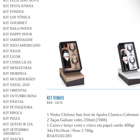
KIT FELIZ ANO NOVO
KIT FESTA JUNINA
KIT FONDUE
KIT GIN TÔNICA
KIT GOURMET
KIT HALLOWEEN
KIT HAPPY HOUR
KIT JARDINAGEM
KIT JOGO AMERICANO
KIT JOGOS
KIT LICOR
KIT LINHA LILÁS
KIT MINIATURAS
KIT MORINGA
KIT MULHER/MÃES
KIT NATAL 2026
KIT ORIENTAL
KIT OUTUBRO ROSA
KIT VINHO
KIT PÁSCOA
REF: 16276
KIT PETISQUEIRA
KIT PIPOCA
1 Vinho Chileno San José de Apalta Classico Caberne
KIT PIZZA
2 Taças Gallant vidro 250ml (7008)
KIT QUEIJO & CIA
1 Caixa e berço corte e vinco em papel cartão 400gr
KIT SETEMBRO
34x19x10cm / Peso 1.760g
AMARELO
B54/F245/285
KIT SNACKS