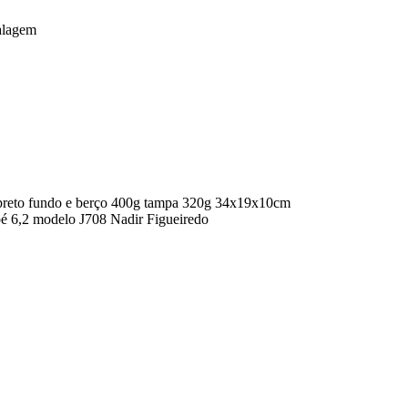
lagem
0g preto fundo e berço 400g tampa 320g 34x19x10cm
 pé 6,2 modelo J708 Nadir Figueiredo