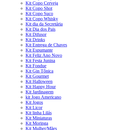
Kit Copo Cerveja
Kit Copo Shot
Kit Copo Suco
Kit Copo Whisky
Kit dia da Secretária
Kit Dia dos Pais
Kit Difusor
Kit Drinks
Kit Entrega de Chaves
Kit Espumante
Kit Feliz Ano Novo
Kit Festa Junina
Kit Fondue
Kit Gin Tônica
Kit Gourmet
Kit Halloween
Kit Happy Hour
Kit Jardinagem
kit Jogo Americano
Kit Jogos
Kit Licor
Kit linha Lilás
Kit Miniaturas
Kit Moringa
Kit Mulher/Mães