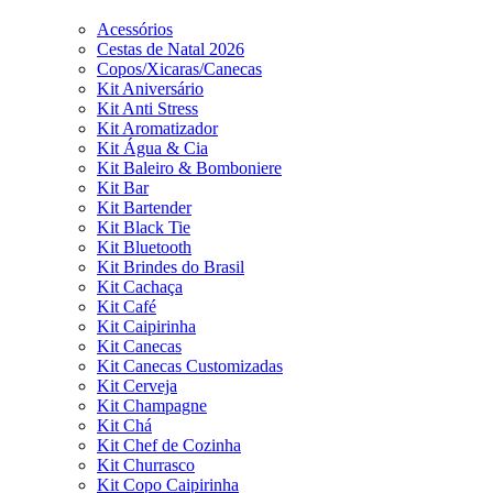
Acessórios
Cestas de Natal 2026
Copos/Xicaras/Canecas
Kit Aniversário
Kit Anti Stress
Kit Aromatizador
Kit Água & Cia
Kit Baleiro & Bomboniere
Kit Bar
Kit Bartender
Kit Black Tie
Kit Bluetooth
Kit Brindes do Brasil
Kit Cachaça
Kit Café
Kit Caipirinha
Kit Canecas
Kit Canecas Customizadas
Kit Cerveja
Kit Champagne
Kit Chá
Kit Chef de Cozinha
Kit Churrasco
Kit Copo Caipirinha