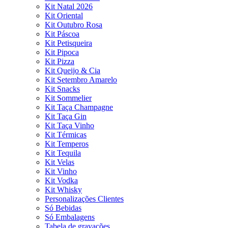
Kit Natal 2026
Kit Oriental
Kit Outubro Rosa
Kit Páscoa
Kit Petisqueira
Kit Pipoca
Kit Pizza
Kit Queijo & Cia
Kit Setembro Amarelo
Kit Snacks
Kit Sommelier
Kit Taça Champagne
Kit Taça Gin
Kit Taça Vinho
Kit Térmicas
Kit Temperos
Kit Tequila
Kit Velas
Kit Vinho
Kit Vodka
Kit Whisky
Personalizações Clientes
Só Bebidas
Só Embalagens
Tabela de gravações