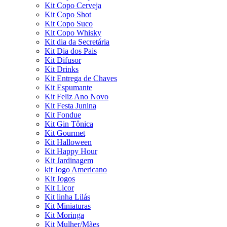
Kit Copo Cerveja
Kit Copo Shot
Kit Copo Suco
Kit Copo Whisky
Kit dia da Secretária
Kit Dia dos Pais
Kit Difusor
Kit Drinks
Kit Entrega de Chaves
Kit Espumante
Kit Feliz Ano Novo
Kit Festa Junina
Kit Fondue
Kit Gin Tônica
Kit Gourmet
Kit Halloween
Kit Happy Hour
Kit Jardinagem
kit Jogo Americano
Kit Jogos
Kit Licor
Kit linha Lilás
Kit Miniaturas
Kit Moringa
Kit Mulher/Mães