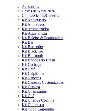
Acessórios
Cestas de Natal 2026
Copos/Xicaras/Canecas
Kit Aniversário
Kit Anti Stress
Kit Aromatizador
Kit Água & Cia
Kit Baleiro & Bomboniere
Kit Bar
Kit Bartender
Kit Black Tie
Kit Bluetooth
Kit Brindes do Brasil
Kit Cachaça
Kit Café
Kit Caipirinha
Kit Canecas
Kit Canecas Customizadas
Kit Cerveja
Kit Champagne
Kit Chá
Kit Chef de Cozinha
Kit Churrasco
Kit Copo Caipirinha