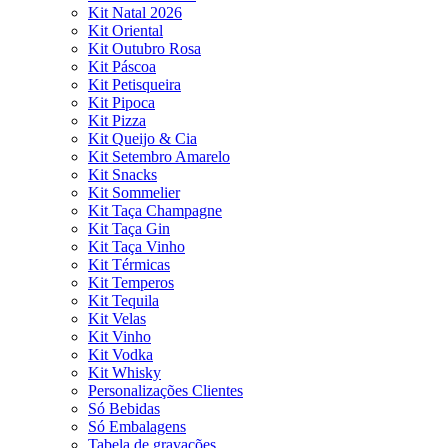
Kit Natal 2026
Kit Oriental
Kit Outubro Rosa
Kit Páscoa
Kit Petisqueira
Kit Pipoca
Kit Pizza
Kit Queijo & Cia
Kit Setembro Amarelo
Kit Snacks
Kit Sommelier
Kit Taça Champagne
Kit Taça Gin
Kit Taça Vinho
Kit Térmicas
Kit Temperos
Kit Tequila
Kit Velas
Kit Vinho
Kit Vodka
Kit Whisky
Personalizações Clientes
Só Bebidas
Só Embalagens
Tabela de gravações