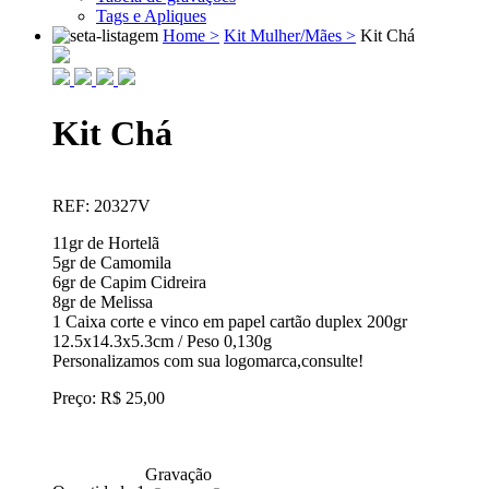
Tags e Apliques
Home >
Kit Mulher/Mães >
Kit Chá
Kit Chá
REF: 20327V
11gr de Hortelã
5gr de Camomila
6gr de Capim Cidreira
8gr de Melissa
1 Caixa corte e vinco em papel cartão duplex 200gr
12.5x14.3x5.3cm / Peso 0,130g
Personalizamos com sua logomarca,consulte!
Preço: R$ 25,00
Gravação