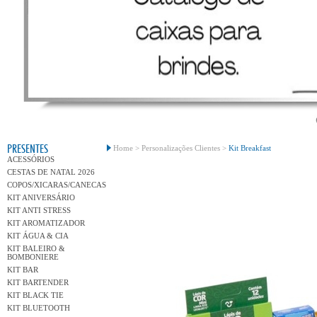
Conh
PRESENTES
Home >
Personalizações Clientes >
Kit Breakfast
ACESSÓRIOS
CESTAS DE NATAL 2026
COPOS/XICARAS/CANECAS
KIT ANIVERSÁRIO
KIT ANTI STRESS
KIT AROMATIZADOR
KIT ÁGUA & CIA
KIT BALEIRO &
BOMBONIERE
KIT BAR
KIT BARTENDER
KIT BLACK TIE
KIT BLUETOOTH