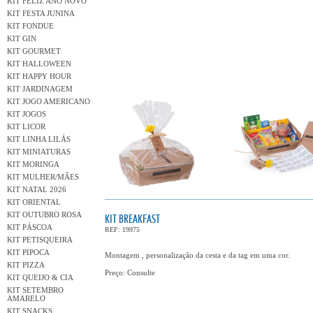
KIT FELIZ ANO NOVO
KIT FESTA JUNINA
KIT FONDUE
KIT GIN
KIT GOURMET
KIT HALLOWEEN
KIT HAPPY HOUR
KIT JARDINAGEM
KIT JOGO AMERICANO
KIT JOGOS
KIT LICOR
KIT LINHA LILÁS
KIT MINIATURAS
KIT MORINGA
KIT MULHER/MÃES
KIT NATAL 2026
KIT ORIENTAL
KIT OUTUBRO ROSA
KIT BREAKFAST
KIT PÁSCOA
REF: 19975
KIT PETISQUEIRA
KIT PIPOCA
Montagem , personalização da cesta e da tag em uma cor.
KIT PIZZA
Preço: Consulte
KIT QUEIJO & CIA
KIT SETEMBRO
AMARELO
KIT SNACKS