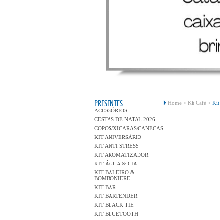
PRESENTES
Home >
Kit Café >
Kit
ACESSÓRIOS
CESTAS DE NATAL 2026
COPOS/XICARAS/CANECAS
KIT ANIVERSÁRIO
KIT ANTI STRESS
KIT AROMATIZADOR
KIT ÁGUA & CIA
KIT BALEIRO &
BOMBONIERE
KIT BAR
KIT BARTENDER
KIT BLACK TIE
KIT BLUETOOTH