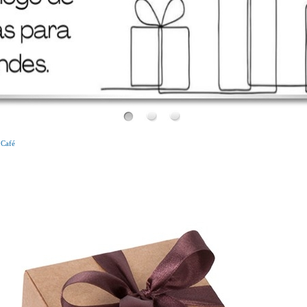
Bem Vindo!
Conheça o nosso novo site!
 Café