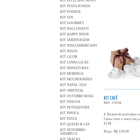
KIT FELIZ ANO NOVO
KIT FESTA JUNINA
KIT FONDUE
KIT GIN
KIT GOURMET
KIT HALLOWEEN
KIT HAPPY HOUR
KIT JARDINAGEM
KIT JOGO AMERICANO
KIT JOGOS
KIT LICOR
KIT LINHA LILÁS
KIT MINIATURAS
KIT MORINGA
KIT MULHER/MÃES
KIT NATAL 2026
KIT ORIENTAL
KIT OUTUBRO ROSA
KIT CAFÉ
KIT PÁSCOA
REF: 17072K
KIT PETISQUEIRA
KIT PIPOCA
4 Xicaras de porcelana c
KIT PIZZA
Caixa corte e vinco em 
F138
KIT QUEIJO & CIA
KIT SETEMBRO
Preço: R$ 129,00
AMARELO
KIT SNACKS