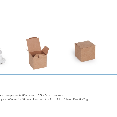
om pires para café 60ml (altura 5,5 x 5cm diametro)
papel cartão kraft 400g com laço de cetim 11.5x11.5x11cm / Peso 0.920g