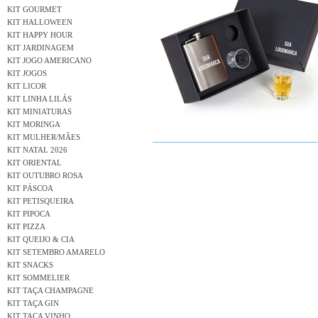
KIT GOURMET
KIT HALLOWEEN
KIT HAPPY HOUR
KIT JARDINAGEM
KIT JOGO AMERICANO
KIT JOGOS
KIT LICOR
KIT LINHA LILÁS
KIT MINIATURAS
KIT MORINGA
KIT MULHER/MÃES
KIT NATAL 2026
KIT ORIENTAL
KIT OUTUBRO ROSA
KIT PÁSCOA
KIT PETISQUEIRA
KIT PIPOCA
KIT PIZZA
KIT QUEIJO & CIA
KIT SETEMBRO AMARELO
KIT SNACKS
KIT SOMMELIER
KIT TAÇA CHAMPAGNE
KIT TAÇA GIN
KIT TAÇA VINHO