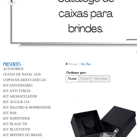
Conh
PRESENTES
Home >
Kit Bar
ACESSÓRIOS
Ordenar por:
CESTAS DE NATAL 2026
Nome
Preço
+Recentes
COPOS/XICARAS/CANECAS
KIT ANIVERSÁRIO
KIT ANTI STRESS
KIT AROMATIZADOR
KIT ÁGUA & CIA
KIT BALEIRO & BOMBONIERE
KIT BAR
KIT BARTENDER
KIT BLACK TIE
KIT BLUETOOTH
KIT BRINDES DO BRASIL