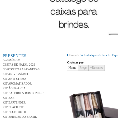
Conh
PRESENTES
Home >
Só Embalagens >
Para Kit Esp
ACESSÓRIOS
Ordenar por:
CESTAS DE NATAL 2026
Nome
Preço
+Recentes
COPOS/XICARAS/CANECAS
KIT ANIVERSÁRIO
KIT ANTI STRESS
KIT AROMATIZADOR
KIT ÁGUA & CIA
KIT BALEIRO & BOMBONIERE
KIT BAR
KIT BARTENDER
KIT BLACK TIE
KIT BLUETOOTH
KIT BRINDES DO BRASIL