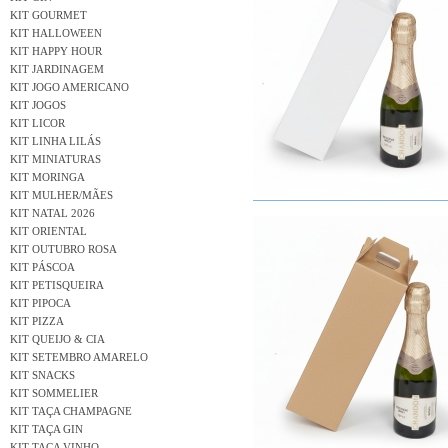
KIT GOURMET
KIT HALLOWEEN
KIT HAPPY HOUR
KIT JARDINAGEM
KIT JOGO AMERICANO
KIT JOGOS
KIT LICOR
KIT LINHA LILÁS
KIT MINIATURAS
KIT MORINGA
KIT MULHER/MÃES
KIT NATAL 2026
KIT ORIENTAL
KIT OUTUBRO ROSA
KIT PÁSCOA
KIT PETISQUEIRA
KIT PIPOCA
KIT PIZZA
KIT QUEIJO & CIA
KIT SETEMBRO AMARELO
KIT SNACKS
KIT SOMMELIER
KIT TAÇA CHAMPAGNE
KIT TAÇA GIN
KIT TAÇA VINHO