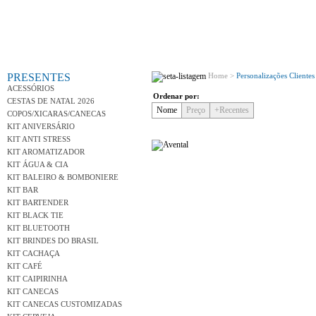
Conh
PRESENTES
Home >
Personalizações Clientes
ACESSÓRIOS
Ordenar por:
CESTAS DE NATAL 2026
Nome
Preço
+Recentes
COPOS/XICARAS/CANECAS
KIT ANIVERSÁRIO
KIT ANTI STRESS
KIT AROMATIZADOR
KIT ÁGUA & CIA
KIT BALEIRO & BOMBONIERE
KIT BAR
KIT BARTENDER
KIT BLACK TIE
KIT BLUETOOTH
KIT BRINDES DO BRASIL
KIT CACHAÇA
KIT CAFÉ
KIT CAIPIRINHA
KIT CANECAS
KIT CANECAS CUSTOMIZADAS